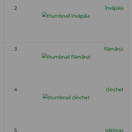
2
învăpăia
3
flămânzi
4
clinchet
5
pătimaș