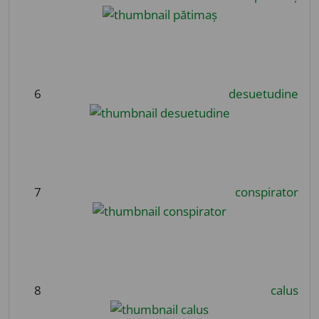
6
desuetudine
7
conspirator
8
calus