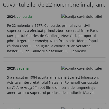
Cuvântul zilei de 22 noiembrie în alți ani:
2024
:
concorda
Pe 22 noiembrie 1977, Concorde, primul avion civil
supersonic, a efectuat primul zbor comercial între Paris
(aeroportul Charles-de-Gaulle) și New York (aeroportul
John-Fitzgerald Kennedy). Nu a fost o coincidență faptul
că data zborului inaugural a coincis cu aniversarea
nașterii lui de Gaulle și a asasinării lui Kennedy!
2023
:
vădană
S-a născut în 1984 actrița americană Scarlett Johansson.
Actrița a interpretat rolul Natashei Romanoff cunoscută
ca
Văduva neagră
în opt filme din seria de lungmetraje
americane cu supereroi produse de studiorile Marvel.