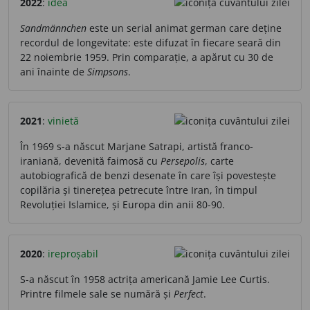
2022
:
idea
Sandmännchen
este un serial animat german care deține
recordul de longevitate: este difuzat în fiecare seară din
22 noiembrie 1959. Prin comparație, a apărut cu 30 de
ani înainte de
Simpsons
.
2021
:
vinietă
În 1969 s-a născut Marjane Satrapi, artistă franco-
iraniană, devenită faimosă cu
Persepolis
, carte
autobiografică de benzi desenate în care își povestește
copilăria și tinerețea petrecute între Iran, în timpul
Revoluției Islamice, și Europa din anii 80-90.
2020
:
ireproșabil
S-a născut în 1958 actrița americană Jamie Lee Curtis.
Printre filmele sale se numără și
Perfect
.