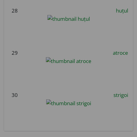
28
huțul
29
atroce
30
strigoi