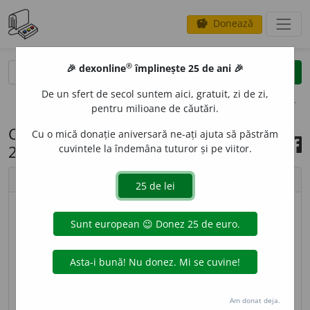
Donează
savings
®
®
🎉 dexonline
împlinește 25 de ani 🎉
caută
search
De un sfert de secol suntem aici, gratuit, zi de zi,
opțiuni
pentru milioane de căutări.
Cuvântul zilei, 22 noiembrie
Cu o mică donație aniversară ne-ați ajuta să păstrăm
2025
cuvintele la îndemâna tuturor și pe viitor.
chevron_left
chevron_right
© imagine
Ștefania
CHERCHEL
I
,
cherchelesc,
vb.
IV.
Refl.
(
Fam.
) A se
îmbăta (ușor); a se ameți. –
Et. nec.
sursa:
DEX '09 (2009)
adăugată de
LauraGellner
Am donat deja.