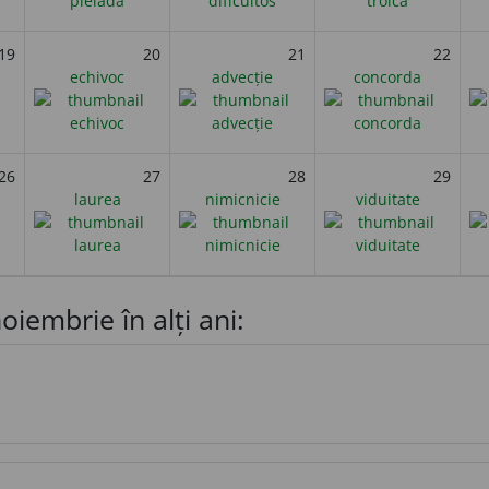
19
20
21
22
echivoc
advecție
concorda
26
27
28
29
laurea
nimicnicie
viduitate
oiembrie în alți ani: