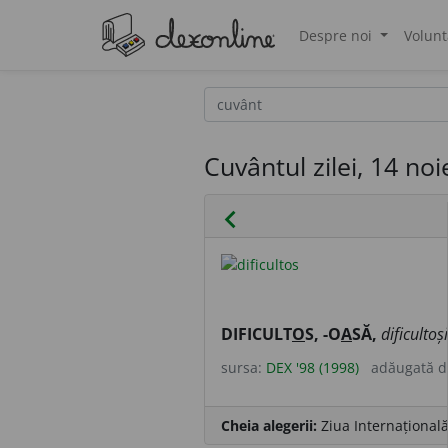
Despre noi
Volunt
®
Cuvântul zilei, 14 no
chevron_left
DIFICULT
O
S, -O
A
SĂ,
dificultoș
sursa:
DEX '98 (1998)
adăugată 
Cheia alegerii:
Ziua Internațională 