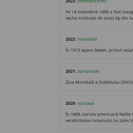
2023
:
extemporaneu
Pe 14 noiembrie 1888 a fost inaugu
veche instituție de acest tip din 
2022
:
inamisibil
În 1913 apare
Swann
, primul vol
2021
:
zumaricale
Ziua Mondială a Diabetului (ONU)
2020
:
surclasa
În 1889 ziarista americană Nellie B
veridicitatea romanului lui Jules Ve