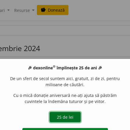
Donează
savings
ari
Resurse
iembrie 2024
®
🎉 dexonline
împlinește 25 de ani 🎉
De un sfert de secol suntem aici, gratuit, zi de zi, pentru
milioane de căutări.
Cu o mică donație aniversară ne-ați ajuta să păstrăm
i, -oase,
adj.
(
Livr.
) Care este plin de dificultăți. – Din
fr.
diffic
cuvintele la îndemâna tuturor și pe viitor.
de
claudia
acțiuni
împotriva Traficului Ilicit de Proprietate Culturală.