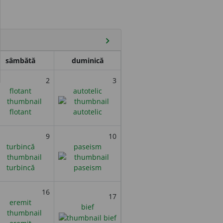
chevron_right
sâmbătă
duminică
2
3
flotant
autotelic
9
10
turbincă
paseism
16
17
eremit
bief