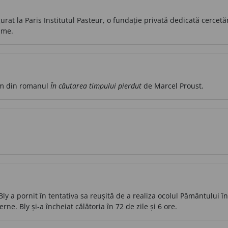
rat la Paris Institutul Pasteur, o fundație privată dedicată cercetă
lume.
um din romanul
În căutarea timpului pierdut
de Marcel Proust.
ly a pornit în tentativa sa reușită de a realiza ocolul Pământului în
rne. Bly și-a încheiat călătoria în 72 de zile și 6 ore.