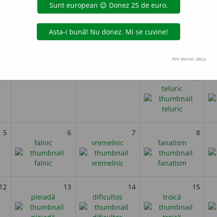
i
Noiembrie 2024
miercuri
joi
vineri
Am donat deja.
1
teluric
5
6
7
8
falnic
vremelnic
fanatism
12
13
14
15
pleiadă
dificultos
troică