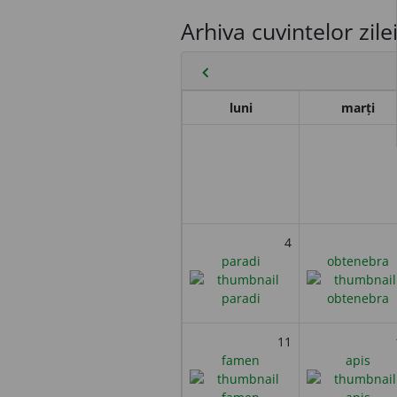
Arhiva cuvintelor zile
chevron_left
luni
marți
4
paradi
obtenebra
11
famen
apis