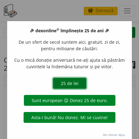
Donează
savings
®
®
🎉 dexonline
împlinește 25 de ani 🎉
caută
search
De un sfert de secol suntem aici, gratuit, zi de zi,
opțiuni
pentru milioane de căutări.
Cuvântul zilei, 13 noiembrie
Cu o mică donație aniversară ne-ați ajuta să păstrăm
2024
cuvintele la îndemâna tuturor și pe viitor.
chevron_left
chevron_right
imagine ©
Andrea Homorodean
PLEI
A
DĂ,
pleiade,
s. f.
1.
(La
pl.
art.
) Grup de stele
din Constelația Taurului; Cloșca-cu-Pui.
2.
Grup de
persoane (ilustre) cu aceleași preocupări, idei etc.
Am donat deja.