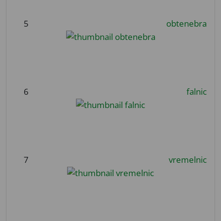
5
obtenebra
6
falnic
7
vremelnic