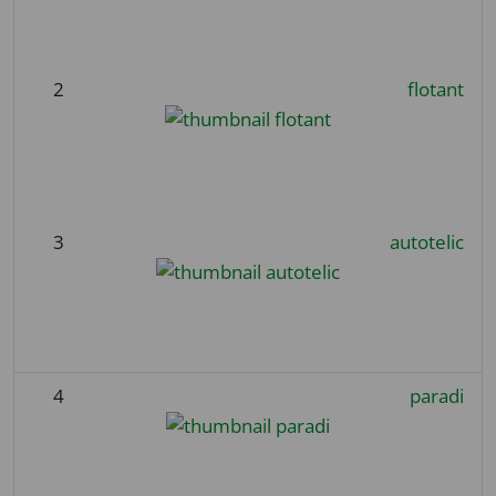
2
flotant
3
autotelic
4
paradi