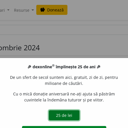
Donează
savings
ari
Resurse
tombrie 2024
®
🎉 dexonline
împlinește 25 de ani 🎉
De un sfert de secol suntem aici, gratuit, zi de zi, pentru
milioane de căutări.
Cu o mică donație aniversară ne-ați ajuta să păstrăm
ă a unei curse sportive, parcursă cu efort maxim în vederea 
cuvintele la îndemâna tuturor și pe viitor.
h.
de
LauraGellner
acțiuni