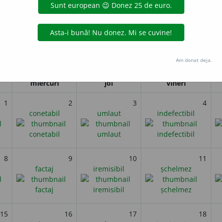
 american Jim Hines devine primul om care a alergat 100 de metr
i
Am donat deja.
Octombrie 2024
miercuri
joi
vineri
1
2
3
4
conetabil
umlaut
indefectibil
8
9
10
11
factaj
iremisibil
șchelmez
15
16
17
18