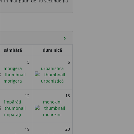
i în mai puțin de 10 secunde (la
chevron_right
sâmbătă
duminică
5
6
morigera
urbanistică
12
13
împărăți
monokini
19
20