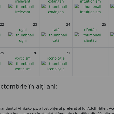
irelevant
cotângan
intuiționism
22
23
24
25
ughi
cață
clănțău
29
30
31
vorticism
iconologie
ctombrie în alți ani:
antul Afrikakorps, a fost ofițerul preferat al lui Adolf Hitler. Ac
pentru implicarea sa în atentatul împotriva lui Hitler din 20 iulie a