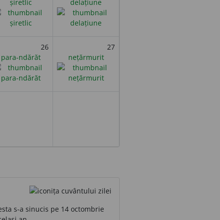
șiretlic
delațiune
26
27
para-ndărăt
nețărmurit
esta s-a sinucis pe 14 octombrie
celași an.