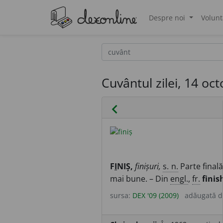
Despre noi
Volunt
®
Cuvântul zilei, 14 oc
chevron_left
F
I
NIȘ,
finișuri,
s. n.
Parte final
mai bune. – Din
engl.
,
fr.
finis
sursa:
DEX '09 (2009)
adăugată 