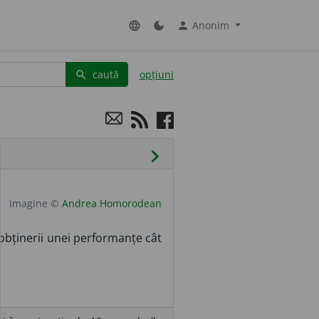
Anonim
language
dark_mode
person
caută
opțiuni
search
chevron_right
imagine ©
Andrea Homorodean
obținerii unei performanțe cât