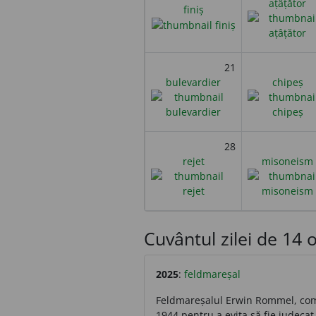
ațâțător
finiș
21
bulevardier
chipeș
28
rejet
misoneism
Cuvântul zilei de 14 o
2025
:
feldmareșal
Feldmareșalul Erwin Rommel, comand
1944 pentru a evita să fie judecat 