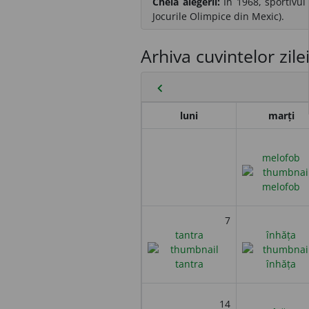
Cheia alegerii:
În 1968, sportivul
Jocurile Olimpice din Mexic).
Arhiva cuvintelor zile
chevron_left
luni
marți
melofob
7
tantra
înhăța
14