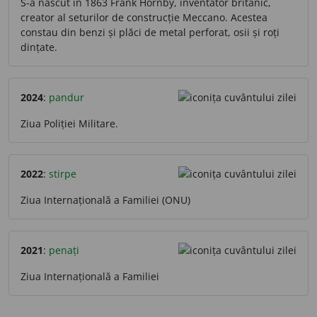
S-a născut în 1863 Frank Hornby, inventator britanic,
creator al seturilor de construcție Meccano. Acestea
constau din benzi și plăci de metal perforat, osii și roți
dințate.
2024
:
pandur
Ziua Poliției Militare.
2022
:
stirpe
Ziua Internațională a Familiei (ONU)
2021
:
penați
Ziua Internațională a Familiei