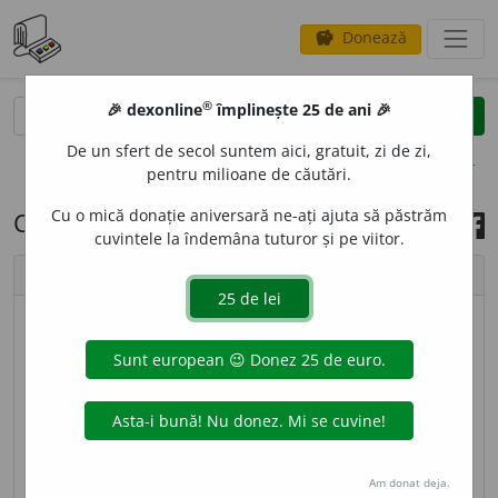
Donează
savings
®
®
🎉 dexonline
împlinește 25 de ani 🎉
caută
search
De un sfert de secol suntem aici, gratuit, zi de zi,
opțiuni
pentru milioane de căutări.
Cu o mică donație aniversară ne-ați ajuta să păstrăm
Cuvântul zilei, 15 mai 2023
cuvintele la îndemâna tuturor și pe viitor.
chevron_left
chevron_right
imagine ©
Andrea Homorodean
vincul
a
re
sf
[
At:
GHEȚIE, R. M. /
Pl
:
~l
ă
ri
/
E:
vincula
]
1
(
Trs
;
înv
) Impunere a respectării unei obligații
legale
Si:
vinculație
.
2
Condiție restrictivă, stabilită
prin acord, prin care se îngrădește dreptul cuiva de
Am donat deja.