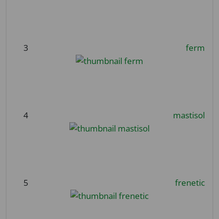
3
ferm
4
mastisol
5
frenetic