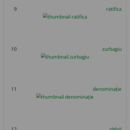
9
ratifica
10
zurbagiu
11
denominație
12
obloji