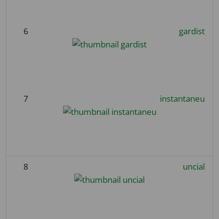
6
gardist
7
instantaneu
8
uncial