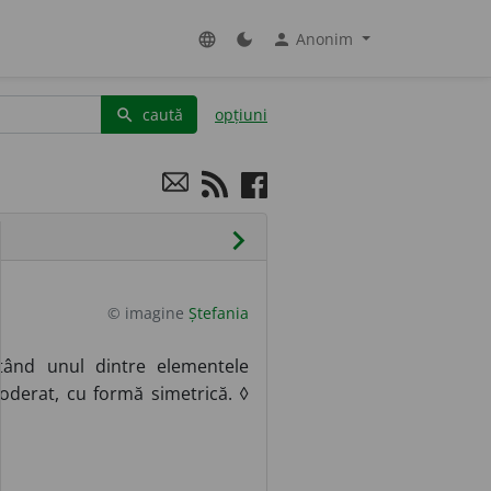
Anonim
language
dark_mode
person
caută
opțiuni
search
chevron_right
© imagine
Ștefania
tând unul dintre elementele
moderat, cu formă simetrică. ◊