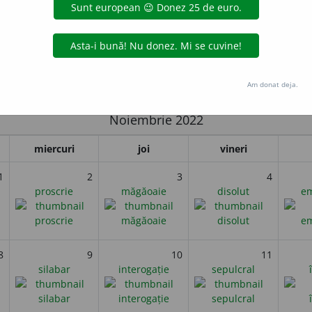
compozitorul și pianistul american Scott Joplin, faimos pentru dez
e scrise și interpretate de el cele mai faimoase sunt
Cântecul frun
Entertainer
).
i
Am donat deja.
Noiembrie 2022
miercuri
joi
vineri
1
2
3
4
proscrie
măgăoaie
disolut
em
8
9
10
11
silabar
interogație
sepulcral