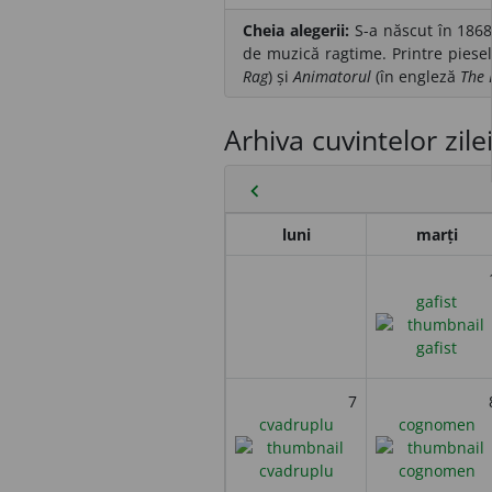
Cheia alegerii:
S-a născut în 1868 
de muzică ragtime. Printre piesel
Rag
) și
Animatorul
(în engleză
The 
Arhiva cuvintelor zile
chevron_left
luni
marți
gafist
7
cvadruplu
cognomen