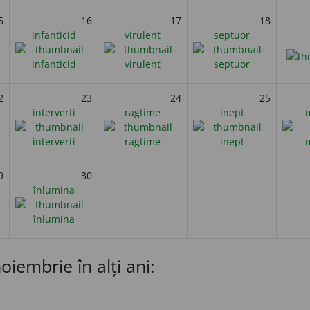
5
16
17
18
infanticid
virulent
septuor
2
23
24
25
interverti
ragtime
inept
9
30
înlumina
oiembrie în alți ani: