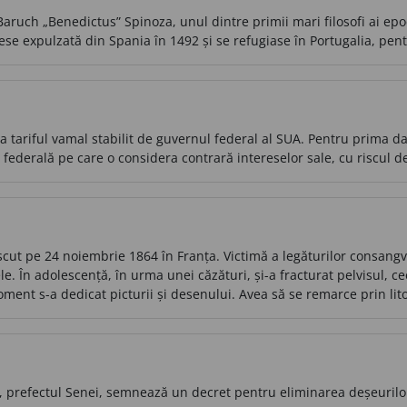
aruch „Benedictus” Spinoza, unul dintre primii mari filosofi ai ep
ese expulzată din Spania în 1492 și se refugiase în Portugalia, pent
a tariful vamal stabilit de guvernul federal al SUA. Pentru prima d
 federală pe care o considera contrară intereselor sale, cu riscul 
cut pe 24 noiembrie 1864 în Franța. Victimă a legăturilor consangv
le. În adolescență, în urma unei căzături, și-a fracturat pelvisul, c
ment s-a dedicat picturii și desenului. Avea să se remarce prin lito
e, prefectul Senei, semnează un decret pentru eliminarea deșeurilo