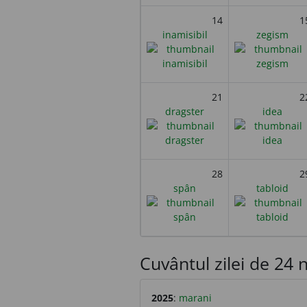
14
1
inamisibil
zegism
21
2
dragster
idea
28
2
spân
tabloid
Cuvântul zilei de 24 n
2025
:
marani