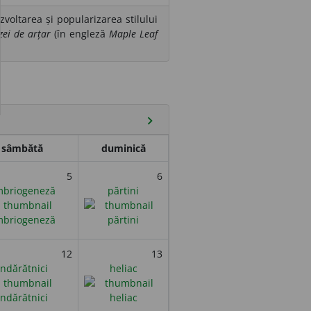
voltarea și popularizarea stilului
zei de arțar
(în engleză
Maple Leaf
chevron_right
sâmbătă
duminică
5
6
briogeneză
părtini
12
13
îndărătnici
heliac