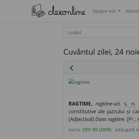
Despre noi
Volunt
®
Cuvântul zilei, 24 no
chevron_left
RAGTIME,
ragtime-uri,
s. n.
S
constitutive ale jazzului și 
(Adjectival)
Dans ragtime.
[
Pr.
: 
sursa:
DEX '09 (2009)
adăugată 