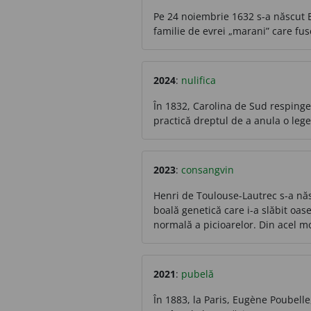
Pe 24 noiembrie 1632 s-a născut B
familie de evrei „marani” care fus
2024
:
nulifica
În 1832, Carolina de Sud respinge
practică dreptul de a anula o lege
2023
:
consangvin
Henri de Toulouse-Lautrec s-a năs
boală genetică care i-a slăbit oase
normală a picioarelor. Din acel mo
2021
:
pubelă
În 1883, la Paris, Eugène Poubell