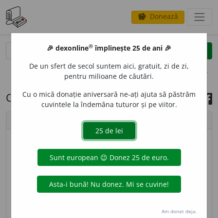
Donează
savings
®
®
🎉 dexonline
împlinește 25 de ani 🎉
caută
search
De un sfert de secol suntem aici, gratuit, zi de zi,
opțiuni
pentru milioane de căutări.
Cu o mică donație aniversară ne-ați ajuta să păstrăm
Cuvântul zilei, 24 martie 2022
cuvintele la îndemâna tuturor și pe viitor.
chevron_left
chevron_right
© imagine
Ștefania
3
camer
a
ta
sf
[
At:
DN
/
Pl:
~te
/
E:
it
camerata
] Grup
de intelectuali melomani.
sursa:
MDA2 (2010)
adăugată de
blaurb.
acțiuni
Am donat deja.