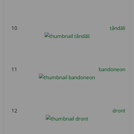
10
tândăli
11
bandoneon
12
dront