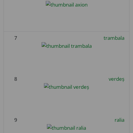
7
trambala
8
verdeș
9
ralia