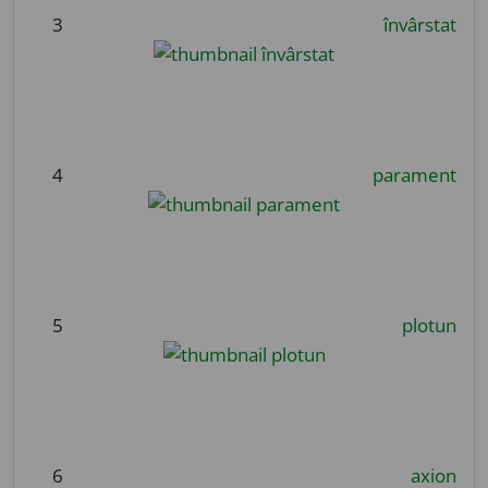
3
învârstat
4
parament
5
plotun
6
axion