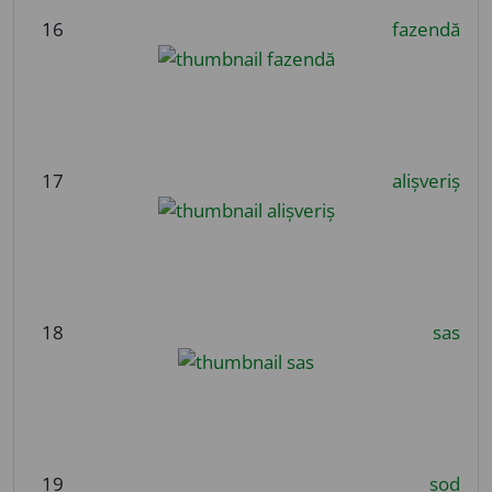
16
fazendă
17
alișveriș
18
sas
19
șod