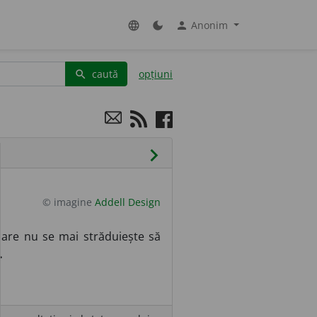
Anonim
language
dark_mode
person
caută
opțiuni
search
chevron_right
© imagine
Addell Design
 care nu se mai străduiește să
.