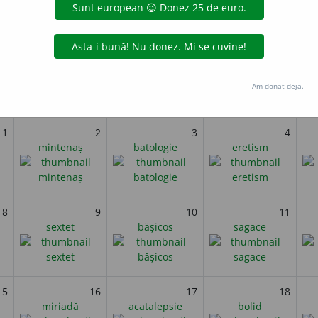
René Laennec, medic francez, creator al diagnosticului medical prin
i
Februarie 2022
Am donat deja.
miercuri
joi
vineri
1
2
3
4
mintenaș
batologie
eretism
8
9
10
11
sextet
bășicos
sagace
15
16
17
18
miriadă
acatalepsie
bolid