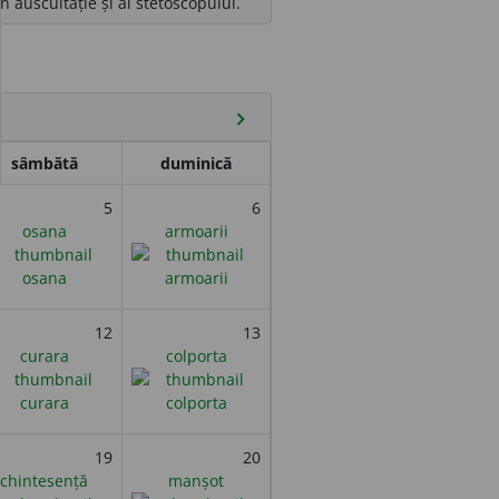
 auscultație și al stetoscopului.
chevron_right
sâmbătă
duminică
5
6
osana
armoarii
12
13
curara
colporta
19
20
chintesență
manșot