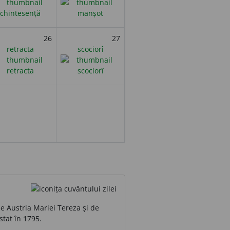
26
27
retracta
scociorî
 de Austria Mariei Tereza și de
stat în 1795.