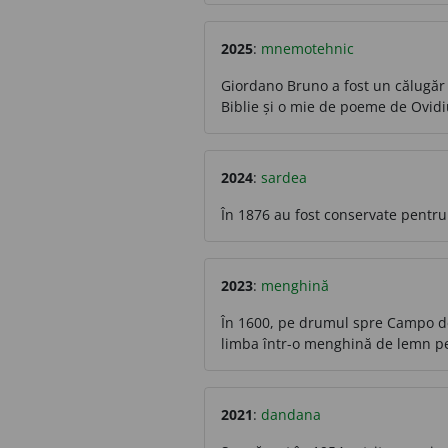
2025
:
mnemotehnic
Giordano Bruno a fost un călugăr 
Biblie și o mie de poeme de Ovidiu
2024
:
sardea
În 1876 au fost conservate pentru
2023
:
menghină
În 1600, pe drumul spre Campo de'
limba într-o menghină de lemn pe
2021
:
dandana