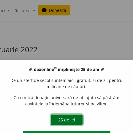
Donează
savings
ari
Resurse
bruarie 2022
®
🎉 dexonline
împlinește 25 de ani 🎉
De un sfert de secol suntem aici, gratuit, zi de zi, pentru
milioane de căutări.
Cu o mică donație aniversară ne-ați ajuta să păstrăm
.
1.
Stare de spirit caracteristică unei persoane sceptice,
cuvintele la îndemâna tuturor și pe viitor.
 punerea unui diagnostic la un bolnav. – Din
fr.
acatalepsie
de
LauraGellner
acțiuni