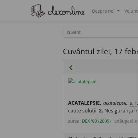
Despre noi
Volunt
®
Cuvântul zilei, 17 fe
chevron_left
ACATALEPS
I
E,
acatalepsii,
s. f
caute soluții.
2.
Nesiguranță în
sursa:
DEX '09 (2009)
adăugată 