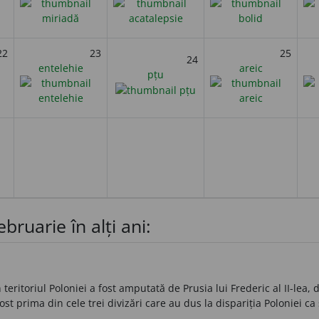
22
23
25
24
entelehie
areic
pțu
bruarie în alți ani:
teritoriul Poloniei a fost amputată de Prusia lui Frederic al II-lea,
ost prima din cele trei divizări care au dus la dispariția Poloniei ca 