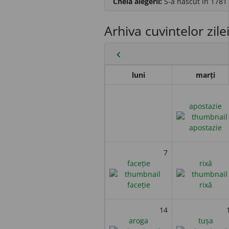
Cheia alegerii:
S-a născut în 1781 
Arhiva cuvintelor zile
chevron_left
luni
marți
apostazie
7
faceție
rixă
14
aroga
tușa