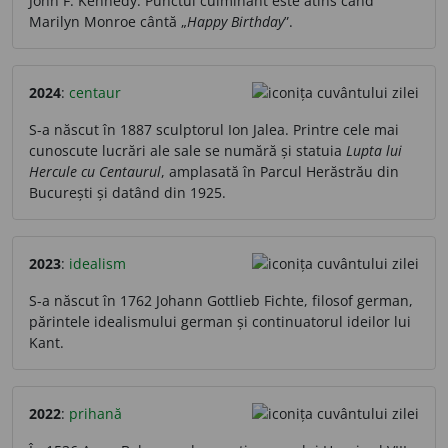
John F. Kennedy. Punctul culminant este atins când
Marilyn Monroe cântă „
Happy Birthday
”.
2024
:
centaur
S-a născut în 1887 sculptorul Ion Jalea. Printre cele mai
cunoscute lucrări ale sale se numără și statuia
Lupta lui
Hercule cu Centaurul
, amplasată în Parcul Herăstrău din
București și datând din 1925.
2023
:
idealism
S-a născut în 1762 Johann Gottlieb Fichte, filosof german,
părintele idealismului german și continuatorul ideilor lui
Kant.
2022
:
prihană