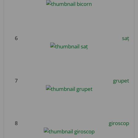
6
saț
7
grupet
8
giroscop