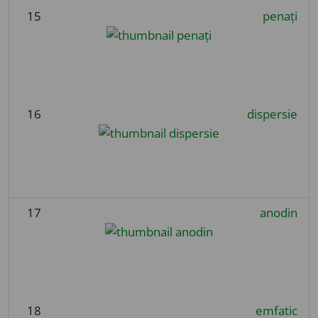
15
penați
16
dispersie
17
anodin
18
emfatic