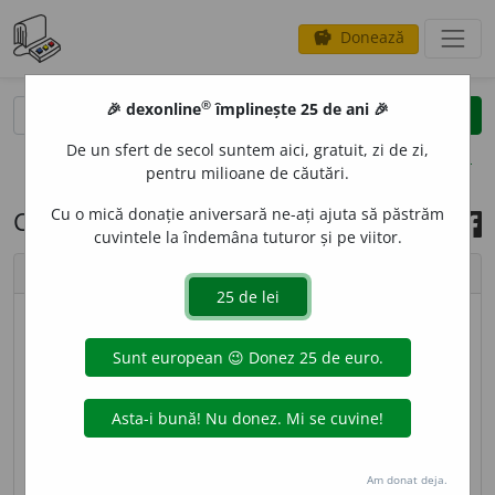
Donează
savings
®
®
🎉 dexonline
împlinește 25 de ani 🎉
caută
search
De un sfert de secol suntem aici, gratuit, zi de zi,
opțiuni
pentru milioane de căutări.
Cu o mică donație aniversară ne-ați ajuta să păstrăm
Cuvântul zilei, 19 mai 2021
cuvintele la îndemâna tuturor și pe viitor.
chevron_left
chevron_right
© imagine
Addell Design
INAN
I
ȚIE
s. f.
Stare patologică a organismului,
manifestată prin pierdere în greutate, scăderea
forței fizice, amețeli etc. și cauzată de lipsa cronică
de hrană. – Din
fr.
inanition,
lat.
inanitio.
Am donat deja.