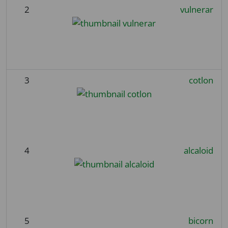
2
vulnerar
3
cotlon
4
alcaloid
5
bicorn