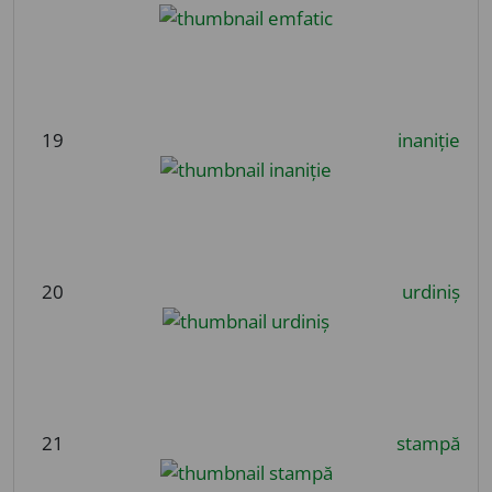
19
inaniție
20
urdiniș
21
stampă