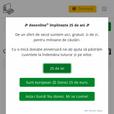
Donează
savings
®
®
🎉 dexonline
împlinește 25 de ani 🎉
caută
search
De un sfert de secol suntem aici, gratuit, zi de zi,
opțiuni
pentru milioane de căutări.
Cu o mică donație aniversară ne-ați ajuta să păstrăm
Cuvântul zilei, 19 mai 2026
cuvintele la îndemâna tuturor și pe viitor.
chevron_left
chevron_right
© imagine
Addell Design
LEGI
U
NE
s.f.
1.
Unitate militară romană compusă
din aproximativ 6000 de oameni (infanteriști și
cavaleriști).
2.
Nume al unor formații militare
neregulate din diferite epoci. ◊
Legiunea de onoare
=
Am donat deja.