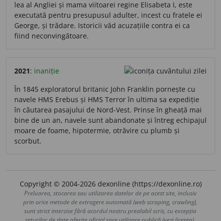
lea al Angliei și mama viitoarei regine Elisabeta I, este
executată pentru presupusul adulter, incest cu fratele ei
George, și trădare. Istoricii văd acuzațiile contra ei ca
fiind neconvingătoare.
2021
:
inaniție
În 1845 exploratorul britanic John Franklin pornește cu
navele HMS Erebus și HMS Terror în ultima sa expediție
în căutarea pasajului de Nord-Vest. Prinse în gheață mai
bine de un an, navele sunt abandonate și întreg echipajul
moare de foame, hipotermie, otrăvire cu plumb și
scorbut.
Copyright © 2004-2026 dexonline (https://dexonline.ro)
Preluarea, stocarea sau utilizarea datelor de pe acest site, inclusiv
prin orice metode de extragere automată (web scraping, crawling),
sunt strict interzise fără acordul nostru prealabil scris, cu excepția
seturilor de date oferite oficial spre utilizare publică (vezi licența).