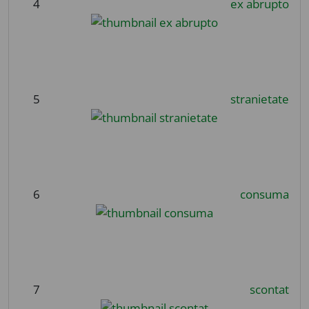
4
ex abrupto
5
stranietate
6
consuma
7
scontat