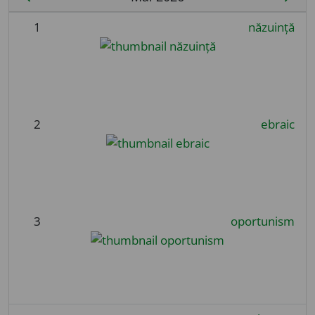
1
năzuință
2
ebraic
3
oportunism