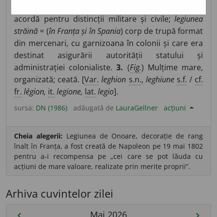
unul dintre cele mai înalte ordine, în Franța, care se
acordă pentru distincții militare și civile;
legiunea
străină
= (
în Franța și în Spania
) corp de trupă format
din mercenari, cu garnizoana în colonii și care era
destinat asigurării autorității statului și
administrației colonialiste.
3.
(
Fig.
) Mulțime mare,
organizată; ceată. [
Var.
leghion
s.n.
,
leghiune
s.f.
/
cf.
fr.
légion,
it.
legione,
lat.
legio
].
sursa:
DN (1986)
adăugată de
LauraGellner
acțiuni
Cheia alegerii:
Legiunea de Onoare, decorație de rang
înalt în Franța, a fost creată de Napoleon pe 19 mai 1802
pentru a-i recompensa pe „cei care se pot lăuda cu
acțiuni de mare valoare, realizate prin merite proprii”.
Arhiva cuvintelor zilei
Mai 2026
chevron_left
chevron_right