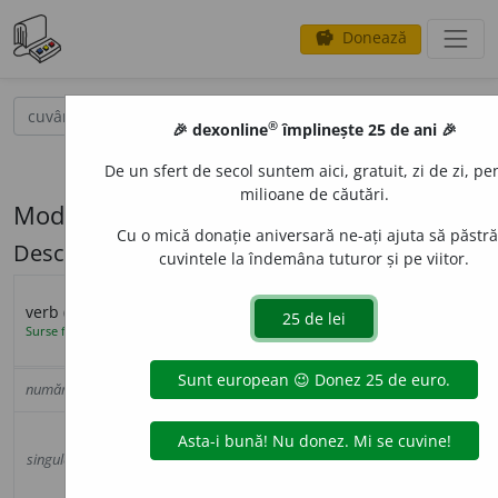
Donează
savings
®
caută
search
®
🎉 dexonline
împlinește 25 de ani 🎉
opțiuni
De un sfert de secol suntem aici, gratuit, zi de zi, pe
milioane de căutări.
Modelul de flexiune V6.1 (vuieta)
Cu o mică donație aniversară ne-ați ajuta să păstr
Descriere: t/ț (paroxiton)
cuvintele la îndemâna tuturor și pe viitor.
infinitiv
infinitiv
participiu
gerunziu
lung
verb (
V6.1
)
(a)
Surse flexiune: DOR
vuiet
a
re
vuiet
a
t
vuiet
â
nd
vuiet
a
conjunctiv
perfect
numărul
persoana
prezent
imperfect
prezent
simplu
I (eu)
—
—
—
—
a II-a (tu)
—
—
—
—
singular
(să)
a III-a (el,
v
u
ietă
vuiet
a
vuiet
ă
ea)
v
u
iete