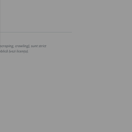
craping, crawling), sunt strict
lică (vezi licența).