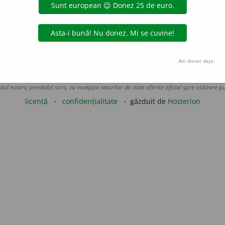
Am donat deja.
Copyright © 2004-2026 dexonline (https://dexonline.ro)
area datelor de pe acest site, inclusiv prin orice metode de extragere automată (web s
dul nostru prealabil scris, cu excepția seturilor de date oferite oficial spre utilizare pub
licență
confidențialitate
găzduit de
Hosterion