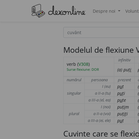
Despre noi
Volunt
®
Modelul de flexiune V
infinitiv
verb (
V308
)
(a)
puț
i
Surse flexiune: DOR
numărul
persoana
prezent
I (eu)
p
u
t
singular
a II-a (tu)
p
u
ți
a III-a (el, ea)
p
u
te
I (noi)
puț
i
m
plural
a II-a (voi)
puț
i
ți
a III-a (ei, ele)
p
u
t
Cuvinte care se flex