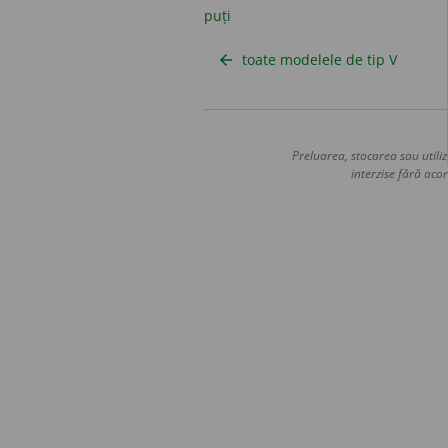
puți
toate modelele de tip V
arrow_back
Preluarea, stocarea sau utiliz
interzise fără acor