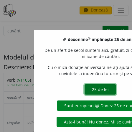
Donează
savings
®
caută
search
®
🎉 dexonline
împlinește 25 de ani
opțiuni
De un sfert de secol suntem aici, gratuit, zi 
Modelul de flexiune V105 (mângâia)
milioane de căutări.
Descriere: Derivat din V104
Cu o mică donație aniversară ne-ați ajuta
cuvintele la îndemâna tuturor și pe vi
infinitiv
infinitiv lung
participiu
verb (
VT105
)
(a)
mângâi
e
re
mângâi
a
t
mâ
Surse flexiune: DOR
mângâi
a
conjunctiv
numărul
persoana
prezent
imperfect
per
prezent
(să)
I (eu)
m
â
ngâi
mângâi
a
m
mâ
m
â
ngâi
(să)
singular
a II-a (tu)
m
â
ngâi
mângâi
a
i
mâ
m
â
ngâi