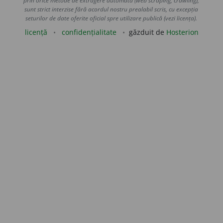
prin orice metode de extragere automată (web scraping, crawling),
sunt strict interzise fără acordul nostru prealabil scris, cu excepția
seturilor de date oferite oficial spre utilizare publică (vezi licența).
licență
confidențialitate
găzduit de
Hosterion