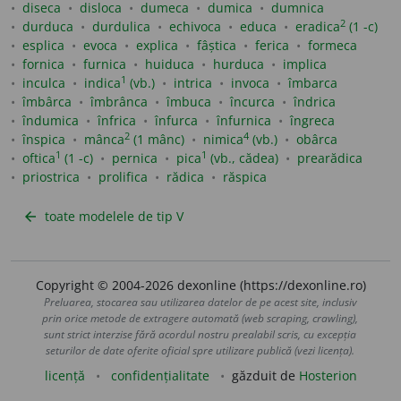
diseca
disloca
dumeca
dumica
dumnica
2
durduca
durdulica
echivoca
educa
eradica
(1 -c)
esplica
evoca
explica
fâștica
ferica
formeca
fornica
furnica
huiduca
hurduca
implica
1
inculca
indica
(vb.)
intrica
invoca
îmbarca
îmbârca
îmbrânca
îmbuca
încurca
îndrica
îndumica
înfrica
înfurca
înfurnica
îngreca
2
4
înspica
mânca
(1 mânc)
nimica
(vb.)
obârca
1
1
oftica
(1 -c)
pernica
pica
(vb., cădea)
prearădica
priostrica
prolifica
rădica
răspica
toate modelele de tip V
arrow_back
Copyright © 2004-2026 dexonline (https://dexonline.ro)
Preluarea, stocarea sau utilizarea datelor de pe acest site, inclusiv
prin orice metode de extragere automată (web scraping, crawling),
sunt strict interzise fără acordul nostru prealabil scris, cu excepția
seturilor de date oferite oficial spre utilizare publică (vezi licența).
licență
confidențialitate
găzduit de
Hosterion