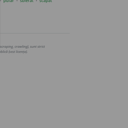
pufăr
sbierăt
scapăt
craping, crawling), sunt strict
lică (vezi licența).