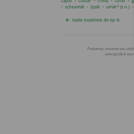
capăt
ciubăr
crivăț
cufăr
2
scheamăt
țipăt
umăr
(s.n.)
toate modelele de tip N
arrow_back
Preluarea, stocarea sau utiliz
interzise fără acor