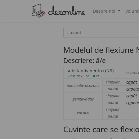
Despre noi
Volunt
®
Modelul de flexiune 
Descriere: ă/e
substantiv neutru (
N9
)
neartic
Surse flexiune: DOR
singular
c
a
păt
nominativ-acuzativ
plural
c
a
pete
singular
c
a
păt
genitiv-dativ
plural
c
a
pete
singular
—
vocativ
plural
—
Cuvinte care se flex