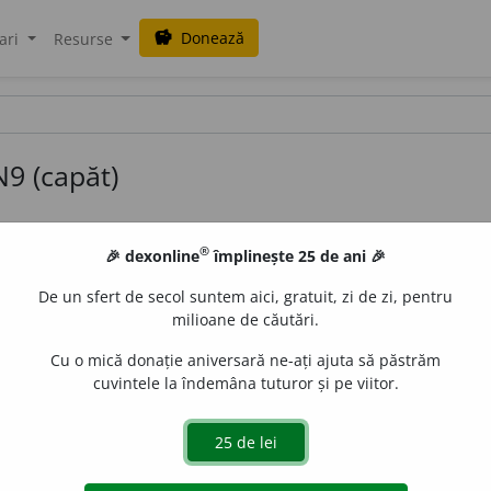
Donează
savings
ari
Resurse
N9 (capăt)
®
🎉 dexonline
împlinește 25 de ani 🎉
ulat
articulat
c
a
pătul
De un sfert de secol suntem aici, gratuit, zi de zi, pentru
c
a
petele
milioane de căutări.
c
a
pătului
Cu o mică donație aniversară ne-ați ajuta să păstrăm
c
a
petelor
cuvintele la îndemâna tuturor și pe viitor.
ionează conform acestui model (maximu
2
1