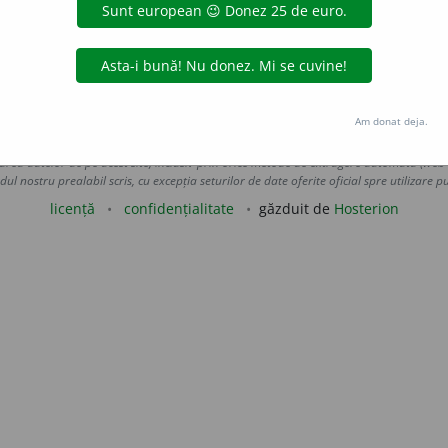
gemăt
ivăr
(pl. ivere)
număr
pichamăr
pravăț
(pl. -vețe)
zarvăt
zleamăn
znamăn
zneamăn
Am donat deja.
Copyright © 2004-2026 dexonline (https://dexonline.ro)
area datelor de pe acest site, inclusiv prin orice metode de extragere automată (web s
dul nostru prealabil scris, cu excepția seturilor de date oferite oficial spre utilizare pub
licență
confidențialitate
găzduit de
Hosterion