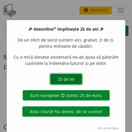
Donează
savings
®
®
🎉 dexonline
împlinește 25 de ani 🎉
caută
search
De un sfert de secol suntem aici, gratuit, zi de zi,
opțiuni
pentru milioane de căutări.
Modelul de flexiune N79 (atu (pl. -e))
Cu o mică donație aniversară ne-ați ajuta să păstrăm
cuvintele la îndemâna tuturor și pe viitor.
Descriere: -u/-ale
substantiv neutru (
N79
)
nearticulat
articulat
singular
at
u
at
u
ul
nominativ-acuzativ
plural
at
a
le
at
a
lele
singular
at
u
at
u
ului
genitiv-dativ
plural
at
a
le
at
a
lelor
singular
—
vocativ
plural
—
Cuvinte care se flexionează conform
Am donat deja.