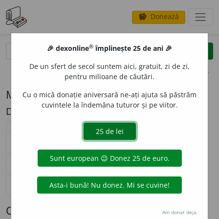
Donează
savings
®
®
🎉 dexonline
împlinește 25 de ani 🎉
caută
search
De un sfert de secol suntem aici, gratuit, zi de zi,
opțiuni
pentru milioane de căutări.
Modelul de flexiune N7 (troian (pl. -e))
Cu o mică donație aniversară ne-ați ajuta să păstrăm
cuvintele la îndemâna tuturor și pe viitor.
Descriere: 'a/'e
substantiv neutru (
N7
)
nearticulat
articulat
singular
troi
a
n
troi
a
nul
nominativ-acuzativ
plural
troi
e
ne
troi
e
nele
singular
troi
a
n
troi
a
nului
genitiv-dativ
plural
troi
e
ne
troi
e
nelor
singular
—
vocativ
plural
—
Cuvinte care se flexionează conform
Am donat deja.