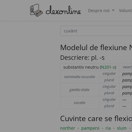
Despre noi
Volunt
®
Modelul de flexiune
Descriere: pl. -s
substantiv neutru (
N201-s
)
neart
singular
pam
nominativ-acuzativ
plural
pam
singular
pam
genitiv-dativ
plural
pam
singular
—
vocativ
plural
—
Cuvinte care se flex
norther
pampero
ria
slum