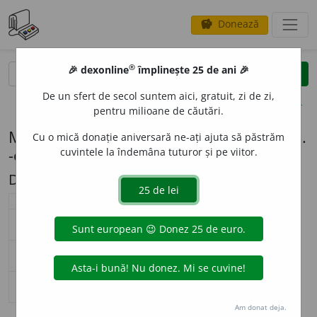
Donează
savings
®
®
🎉 dexonline
împlinește 25 de ani 🎉
caută
search
De un sfert de secol suntem aici, gratuit, zi de zi,
opțiuni
pentru milioane de căutări.
Modelul de flexiune F6.1 (emenagogă (pl.
Cu o mică donație aniversară ne-ați ajuta să păstrăm
-oage))
cuvintele la îndemâna tuturor și pe viitor.
Descriere: Clonat după F6
substantiv feminin (
F6.1
)
nearticulat
articulat
singular
emenag
o
gă
emenag
o
ga
nominativ-acuzativ
plural
emenago
a
ge
emenago
a
gele
singular
emenago
a
ge
emenago
a
gei
genitiv-dativ
plural
emenago
a
ge
emenago
a
gelor
singular
—
vocativ
plural
—
Am donat deja.