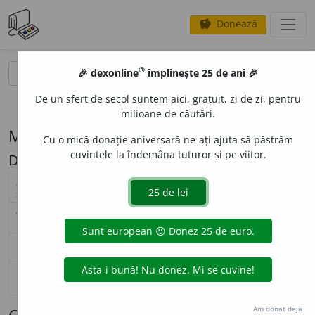
Donează
savings
®
®
🎉 dexonline
împlinește 25 de ani 🎉
caută
search
De un sfert de secol suntem aici, gratuit, zi de zi, pentru
opțiuni
milioane de căutări.
Modelul de flexiune A102 (mereu (adj.))
Cu o mică donație aniversară ne-ați ajuta să păstrăm
cuvintele la îndemâna tuturor și pe viitor.
Descriere: -'eu, -'eie
masculin
feminin
adjectiv (
A102
)
nearticulat
articulat
nearticulat
articu
Surse flexiune: DOR
singular
mer
e
u
mer
e
ul
mer
e
ie
mer
e
i
nominativ-
acuzativ
plural
mer
e
i
mer
e
ii
mer
e
ie
mer
e
i
singular
mer
e
u
mer
e
ului
mer
e
ie
mer
e
ie
genitiv-
dativ
plural
mer
e
i
mer
e
ilor
mer
e
ie
mer
e
i
singular
—
—
vocativ
plural
—
—
Am donat deja.