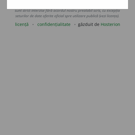
prin orice metode de extragere automată (web scraping, crawling),
sunt strict interzise fără acordul nostru prealabil scris, cu excepția
seturilor de date oferite oficial spre utilizare publică (vezi licența).
licență
confidențialitate
găzduit de
Hosterion