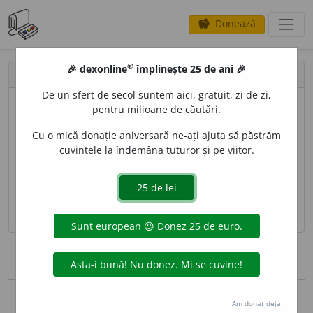
Donează
savings
®
®
🎉 dexonline
împlinește 25 de ani 🎉
Autentificare
De un sfert de secol suntem aici, gratuit, zi de zi,
pentru milioane de căutări.
person
Cu o mică donație aniversară ne-ați ajuta să păstrăm
lock
cuvintele la îndemâna tuturor și pe viitor.
ține-mă autentificat un an
autentificare
mi-am uitat parola
login
mă înregistrez
Copyright © 2004-2026 dexonline (https://dexonline.ro)
Am donat deja.
Preluarea, stocarea sau utilizarea datelor de pe acest site, inclusiv