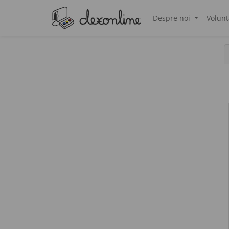
Despre noi
Volunt
®