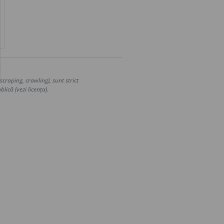
craping, crawling), sunt strict
lică (vezi licența).