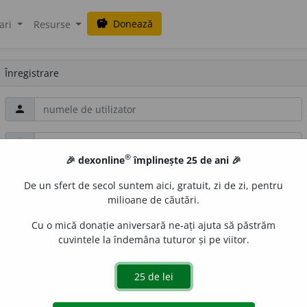
Donează
savings
ari
Resurse
Înregistrare
person
lock
®
🎉 dexonline
împlinește 25 de ani 🎉
lock
De un sfert de secol suntem aici, gratuit, zi de zi, pentru
milioane de căutări.
opțional
Cu o mică donație aniversară ne-ați ajuta să păstrăm
cuvintele la îndemâna tuturor și pe viitor.
email
folosită
doar
ca să îți poți recupera contul dacă îți uiți parola
badge