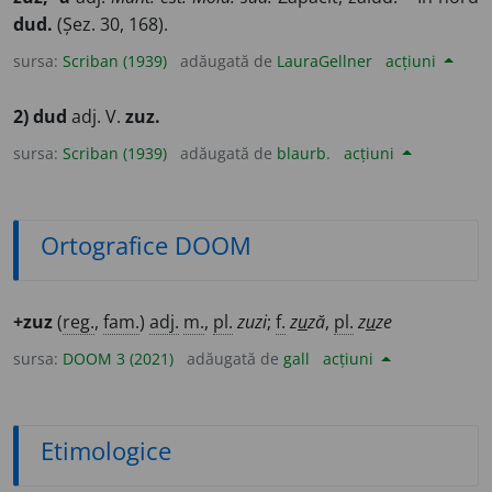
dud.
(Șez. 30, 168).
sursa:
Scriban (1939)
adăugată de
LauraGellner
acțiuni
2) dud
adj. V.
zuz.
sursa:
Scriban (1939)
adăugată de
blaurb.
acțiuni
Ortografice DOOM
+zuz
(
reg.
,
fam.
)
adj.
m.
,
pl.
zuzi
;
f.
z
u
ză
,
pl.
z
u
ze
sursa:
DOOM 3 (2021)
adăugată de
gall
acțiuni
Etimologice