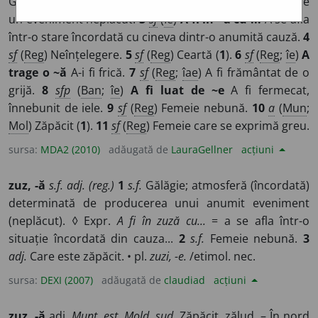
Gălăgie (
1
).
2
sf
(
Mol
)
Atmosferă încordată produsă de
un eveniment neplăcut.
3
sf
(
Îe
)
A fi în ~ă cu ...
A se afla
într-o stare încordată cu cineva dintr-o anumită cauză.
4
sf
(
Reg
) Neînțelegere.
5
sf
(
Reg
) Ceartă (
1
).
6
sf
(
Reg
;
îe
)
A
trage o ~ă
A-i fi frică.
7
sf
(
Reg
;
îae
) A fi frământat de o
grijă.
8
sfp
(
Ban
;
îe
)
A fi luat de ~e
A fi fermecat,
înnebunit de iele.
9
sf
(
Reg
) Femeie nebună.
10
a
(
Mun
;
Mol
) Zăpăcit (
1
).
11
sf
(
Reg
) Femeie care se exprimă greu.
sursa:
MDA2 (2010)
adăugată de
LauraGellner
acțiuni
zuz, -ă
s.f. adj. (reg.)
1
s.f.
Gălăgie; atmosferă (încordată)
determinată de producerea unui anumit eveniment
(neplăcut). ◊ Expr.
A fi în zuză cu...
= a se afla într-o
situație încordată din cauza...
2
s.f.
Femeie nebună.
3
adj.
Care este zăpăcit. • pl.
zuzi, -e.
/etimol. nec.
sursa:
DEXI (2007)
adăugată de
claudiad
acțiuni
zuz, -ă
adj.
Munt. est. Mold. sud.
Zăpăcit, zălud. – În nord