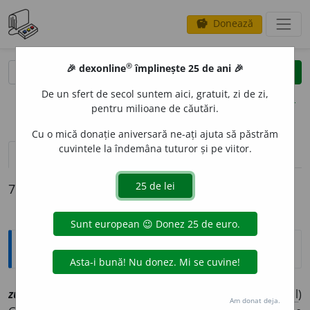
Donează
savings
®
®
🎉 dexonline
împlinește 25 de ani 🎉
caută
clear
search
De un sfert de secol suntem aici, gratuit, zi de zi,
opțiuni
pentru milioane de căutări.
Cu o mică donație aniversară ne-ați ajuta să păstrăm
cuvintele la îndemâna tuturor și pe viitor.
definiții (7)
declinări
7 definiții pentru
zuz
Explicative DEX
zuz, ~ă
[
At:
SCRIBAN, D. /
Pl
:
~i, ~e
/
E:
nct
]
1
sf
(
Mol
)
Am donat deja.