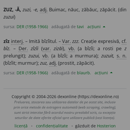
ZUZ, -Ă,
zuzi, -e,
adj.
Buimac, năuc, zăbăuc, zăpăcit. (din
zuzui
)
sursa:
DER (1958-1966)
adăugată de
tavi
acțiuni
zîz
interj.
– Imită bîzîitul. –
Var.
zzz.
Creație expresivă,
cf.
bîz.
–
Der.
zîzîi
(
var.
zizăi
),
vb.
(a bîzîi; a rosti pe
z
prelungit);
zuzui,
vb.
(a bîzîi; a murmura);
zuzuit,
s. n.
(bîzîit; murmur);
zuz,
adj.
(prostit, zăpăcit).
sursa:
DER (1958-1966)
adăugată de
blaurb.
acțiuni
Copyright © 2004-2026 dexonline (https://dexonline.ro)
Preluarea, stocarea sau utilizarea datelor de pe acest site, inclusiv
prin orice metode de extragere automată (web scraping, crawling),
sunt strict interzise fără acordul nostru prealabil scris, cu excepția
seturilor de date oferite oficial spre utilizare publică (vezi licența).
licență
confidențialitate
găzduit de
Hosterion