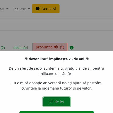
Donează
savings
ari
Resurse
pronunție
(1)
volume_up
 (2)
declinări
info
®
🎉 dexonline
împlinește 25 de ani 🎉
iniții sunt compilate de echipa dexonline. Definițiile originale se af
De un sfert de secol suntem aici, gratuit, zi de zi, pentru
 Puteți reordona filele pe pagina de
preferințe
.
milioane de căutări.
Cu o mică donație aniversară ne-ați ajuta să păstrăm
cuvintele la îndemâna tuturor și pe viitor.
presii
exemple
surse
iv masculin