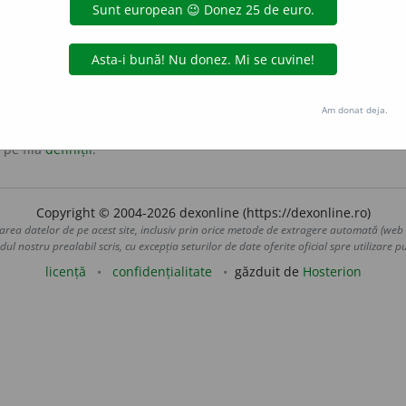
alia, cu coaja de un verde închis folosit în special la salate.
Am donat deja.
 pe fila
definiții
.
Copyright © 2004-2026 dexonline (https://dexonline.ro)
area datelor de pe acest site, inclusiv prin orice metode de extragere automată (web s
dul nostru prealabil scris, cu excepția seturilor de date oferite oficial spre utilizare pub
licență
confidențialitate
găzduit de
Hosterion