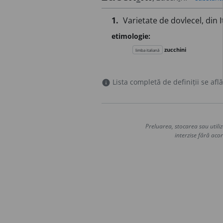
1.
Varietate de dovlecel, din It
etimologie:
zucchini
limba italiană
Lista completă de definiții se află
info
Preluarea, stocarea sau utiliz
interzise fără acor