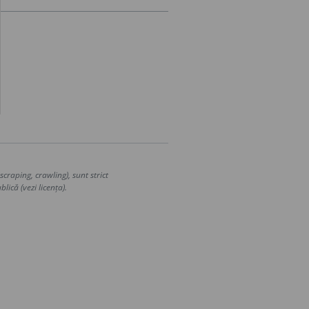
craping, crawling), sunt strict
lică (vezi licența).