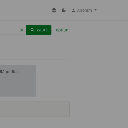
Anonim
language
dark_mode
person
caută
opțiuni
clear
search
lă pe fila