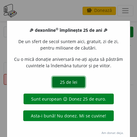
Donează
savings
®
®
🎉 dexonline
împlinește 25 de ani 🎉
caută
clear
search
De un sfert de secol suntem aici, gratuit, zi de zi,
opțiuni
pentru milioane de căutări.
Cu o mică donație aniversară ne-ați ajuta să păstrăm
cuvintele la îndemâna tuturor și pe viitor.
sinteza definițiilor (1)
definiții (11)
declinări
pronunție
(12)
volume_up
info
Aceste definiții sunt compilate de
echipa dexonline. Definițiile
originale se află pe fila
definiții
.
info
Puteți reordona filele pe pagina de
preferințe
.
Am donat deja.
ascunde