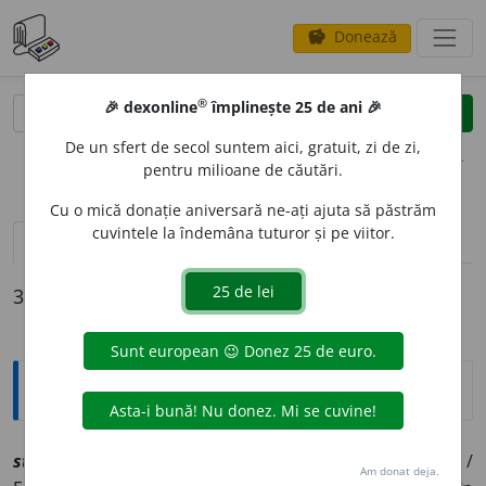
Donează
savings
®
®
🎉 dexonline
împlinește 25 de ani 🎉
caută
clear
search
De un sfert de secol suntem aici, gratuit, zi de zi,
opțiuni
pentru milioane de căutări.
Cu o mică donație aniversară ne-ați ajuta să păstrăm
cuvintele la îndemâna tuturor și pe viitor.
definiții (3)
declinări
3 definiții pentru
stingheritor
Explicative DEX
stingherit
o
r, ~o
a
re
a
[
At:
VIANU, A. P. 51 /
Pl
:
~i, ~o
a
re
/
Am donat deja.