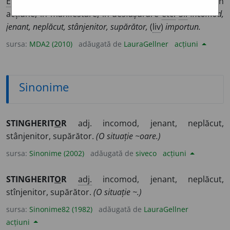
E:
stingheri
+
-tor
] Care jenează (pe cineva sau ceva) în
acțiune, în manifestare, în desfășurare
etc.
Si:
incomod,
jenant, neplăcut, stânjenitor, supărător,
(
liv
)
importun.
sursa:
MDA2 (2010)
adăugată de
LauraGellner
acțiuni
Sinonime
STINGHERIT
O
R
adj. incomod, jenant, neplăcut,
stânjenitor, supărător.
(O situație ~oare.)
sursa:
Sinonime (2002)
adăugată de
siveco
acțiuni
STINGHERIT
O
R
adj.
incomod, jenant, neplăcut,
stînjenitor, supărător.
(O situație ~.)
sursa:
Sinonime82 (1982)
adăugată de
LauraGellner
acțiuni