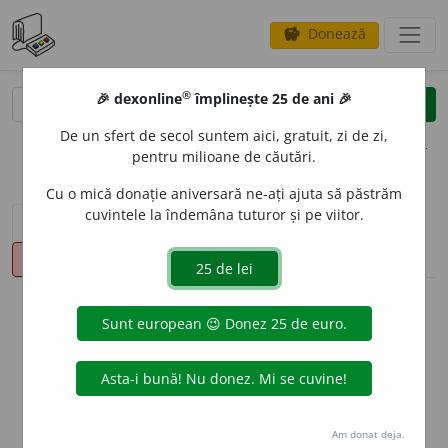
Donează
savings
®
®
🎉 dexonline
împlinește 25 de ani 🎉
caută
clear
search
De un sfert de secol suntem aici, gratuit, zi de zi,
opțiuni
pentru milioane de căutări.
Cu o mică donație aniversară ne-ați ajuta să păstrăm
cuvintele la îndemâna tuturor și pe viitor.
sinteza definițiilor (1)
definiții (7)
declinări
pronunție
(15)
volume_up
info
Aceste definiții sunt compilate de
echipa dexonline. Definițiile
originale se află pe fila
definiții
.
info
Puteți reordona filele pe pagina de
preferințe
.
Am donat deja.
ascunde