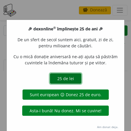
Donează
savings
®
®
🎉 dexonline
împlinește 25 de ani 🎉
caută
clear
search
De un sfert de secol suntem aici, gratuit, zi de zi,
opțiuni
pentru milioane de căutări.
Cu o mică donație aniversară ne-ați ajuta să păstrăm
cuvintele la îndemâna tuturor și pe viitor.
sinteza definițiilor (1)
definiții (3)
declinări
info
Aceste definiții sunt compilate de
echipa dexonline. Definițiile
originale se află pe fila
definiții
.
info
Puteți reordona filele pe pagina de
preferințe
.
ascunde
Am donat deja.