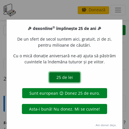
Donează
savings
®
®
🎉 dexonline
împlinește 25 de ani 🎉
caută
clear
search
De un sfert de secol suntem aici, gratuit, zi de zi,
opțiuni
pentru milioane de căutări.
Cu o mică donație aniversară ne-ați ajuta să păstrăm
cuvintele la îndemâna tuturor și pe viitor.
definiții (2)
declinări
2 definiții pentru
saracliu
Explicative DEX
saracliu
s
[
At:
(
a.
1726) IORGA, S. D. XIV, 33 /
A:
nct
/
Pl
: ?
Am donat deja.