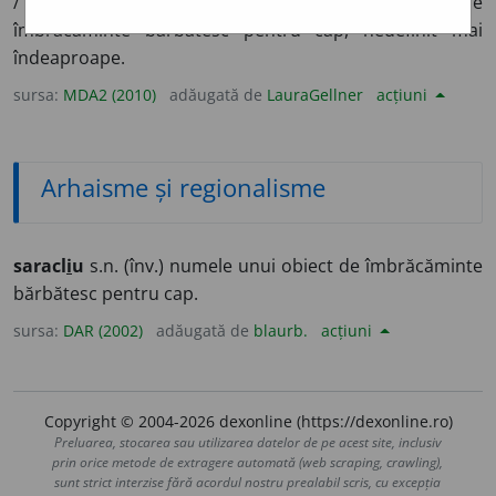
/
E:
ns
cf
tc
sarkle
„care poartă turban”] (
Înv
) Obiect de
îmbrăcăminte bărbătesc pentru cap, nedefinit mai
îndeaproape.
sursa:
MDA2 (2010)
adăugată de
LauraGellner
acțiuni
Arhaisme și regionalisme
saracl
i
u
s.n. (înv.) numele unui obiect de îmbrăcăminte
bărbătesc pentru cap.
sursa:
DAR (2002)
adăugată de
blaurb.
acțiuni
Copyright © 2004-2026 dexonline (https://dexonline.ro)
Preluarea, stocarea sau utilizarea datelor de pe acest site, inclusiv
prin orice metode de extragere automată (web scraping, crawling),
sunt strict interzise fără acordul nostru prealabil scris, cu excepția