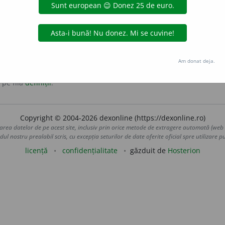
Am donat deja.
 pe fila
definiții
.
Copyright © 2004-2026 dexonline (https://dexonline.ro)
area datelor de pe acest site, inclusiv prin orice metode de extragere automată (web s
dul nostru prealabil scris, cu excepția seturilor de date oferite oficial spre utilizare pub
licență
confidențialitate
găzduit de
Hosterion