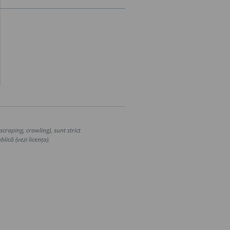
craping, crawling), sunt strict
lică (vezi licența).