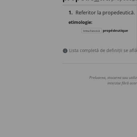
1.
Referitor la propedeutică.
etimologie:
propédeutique
limba franceză
Lista completă de definiții se află
info
Preluarea, stocarea sau utiliz
interzise fără acor