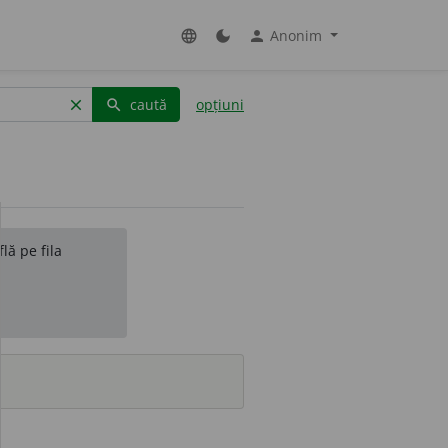
Anonim
language
dark_mode
person
caută
opțiuni
clear
search
lă pe fila