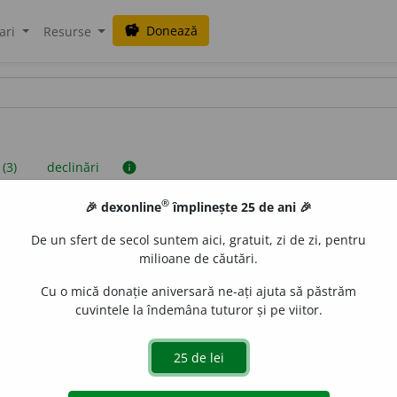
Donează
savings
ari
Resurse
 (3)
declinări
info
®
🎉 dexonline
împlinește 25 de ani 🎉
iniții sunt compilate de echipa dexonline. Definițiile originale se af
De un sfert de secol suntem aici, gratuit, zi de zi, pentru
 Puteți reordona filele pe pagina de
preferințe
.
milioane de căutări.
Cu o mică donație aniversară ne-ați ajuta să păstrăm
cuvintele la îndemâna tuturor și pe viitor.
presii
exemple
surse
ică
adjectiv