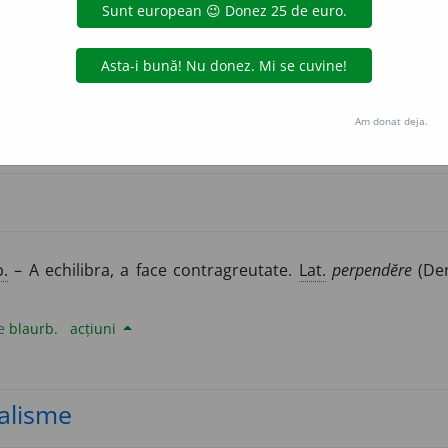
lat.
per-péndere,
„a cîntări, a socoti exact”, compus ca și
î
t loc:
s’a prepins de la fie-care lot cîte un stînjen ca să ĭasă și 
LauraGellner
acțiuni
Am donat deja.
b.
– A echilibra, a face contragreutate.
Lat.
perpendĕre
(De
de
blaurb.
acțiuni
alisme