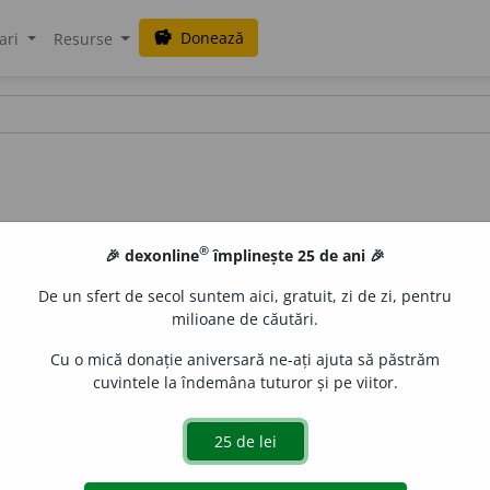
Donează
savings
ari
Resurse
®
🎉 dexonline
împlinește 25 de ani 🎉
De un sfert de secol suntem aici, gratuit, zi de zi, pentru
milioane de căutări.
Cu o mică donație aniversară ne-ați ajuta să păstrăm
cuvintele la îndemâna tuturor și pe viitor.
:
prep
i
ng
/
E:
nct
] (
Reg
) A echilibra un întreg.
uraGellner
acțiuni