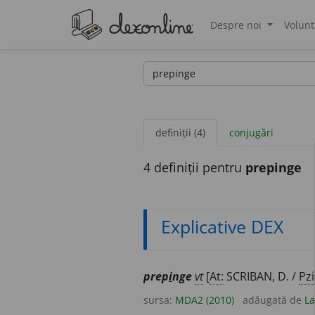
Despre noi
Volunt
®
definiții (4)
conjugări
4 definiții pentru
prepinge
Explicative DEX
prep
i
nge
vt
[
At:
SCRIBAN, D. /
Pzi
sursa:
MDA2 (2010)
adăugată de
La