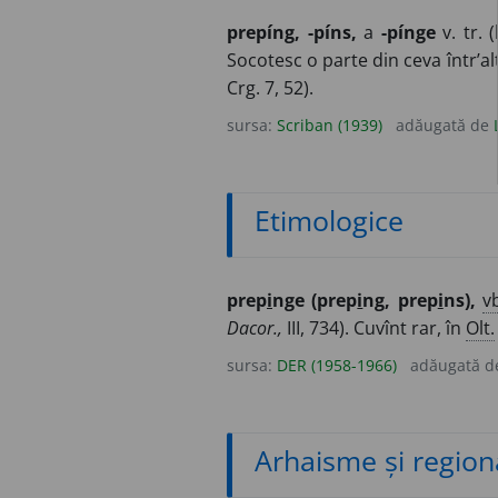
prepíng, -píns,
a
-pínge
v. tr. (
Socotesc o parte din ceva într’al
Crg. 7, 52).
sursa:
Scriban (1939)
adăugată de
Etimologice
prep
i
nge (prep
i
ng, prep
i
ns),
v
Dacor.,
III, 734). Cuvînt rar, în
Olt.
sursa:
DER (1958-1966)
adăugată 
Arhaisme și region