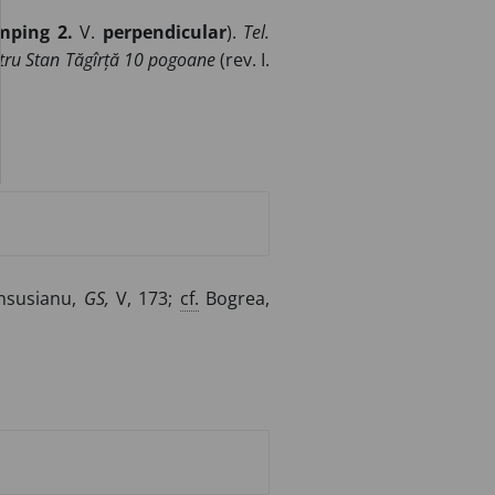
mping 2.
V.
perpendicular
).
Tel.
pentru Stan Tăgîrță 10 pogoane
(rev. I.
nsusianu,
GS,
V, 173;
cf.
Bogrea,