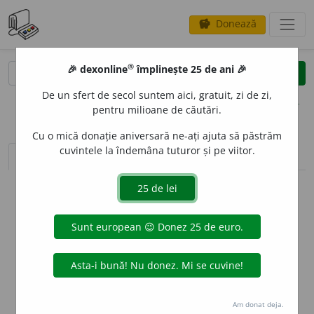
Donează
savings
®
®
🎉 dexonline
împlinește 25 de ani 🎉
caută
clear
search
De un sfert de secol suntem aici, gratuit, zi de zi,
opțiuni
pentru milioane de căutări.
Cu o mică donație aniversară ne-ați ajuta să păstrăm
cuvintele la îndemâna tuturor și pe viitor.
sinteza definițiilor (1)
definiții (1)
declinări
info
Aceste definiții sunt compilate de
echipa dexonline. Definițiile
originale se află pe fila
definiții
.
info
Puteți reordona filele pe pagina de
preferințe
.
ascunde
Am donat deja.