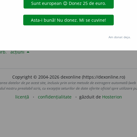
alisme
Am donat deja.
 (reg.) a distruge.
urb.
acțiuni
Copyright © 2004-2026 dexonline (https://dexonline.ro)
area datelor de pe acest site, inclusiv prin orice metode de extragere automată (web s
dul nostru prealabil scris, cu excepția seturilor de date oferite oficial spre utilizare pub
licență
confidențialitate
găzduit de
Hosterion