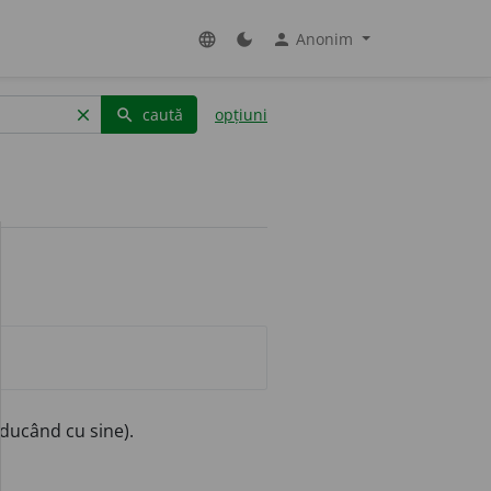
Anonim
language
dark_mode
person
caută
opțiuni
clear
search
(ducând cu sine).