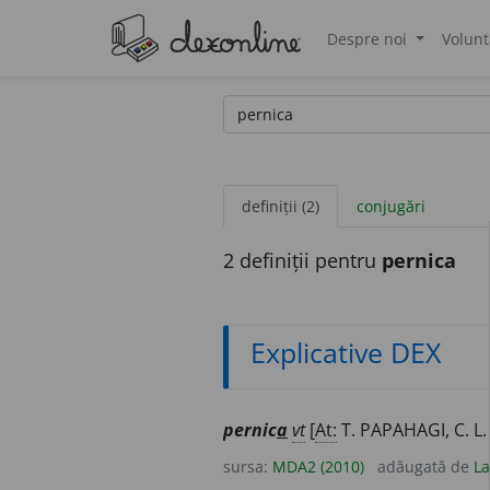
Despre noi
Volunt
®
definiții (2)
conjugări
2 definiții pentru
pernica
Explicative DEX
pernic
a
vt
[
At:
T. PAPAHAGI, C. L.
sursa:
MDA2 (2010)
adăugată de
La