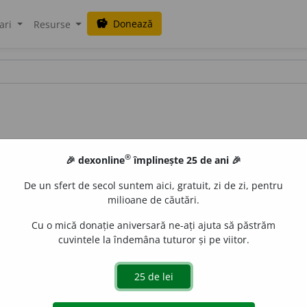
Donează
savings
ari
Resurse
®
🎉 dexonline
împlinește 25 de ani 🎉
De un sfert de secol suntem aici, gratuit, zi de zi, pentru
milioane de căutări.
Cu o mică donație aniversară ne-ați ajuta să păstrăm
cuvintele la îndemâna tuturor și pe viitor.
 /
Pzi:
3
pernică
(
A:
nct
) /
E:
ns
cf
pernicie
] (
Trs
)
1-2
A distruge 
uraGellner
acțiuni