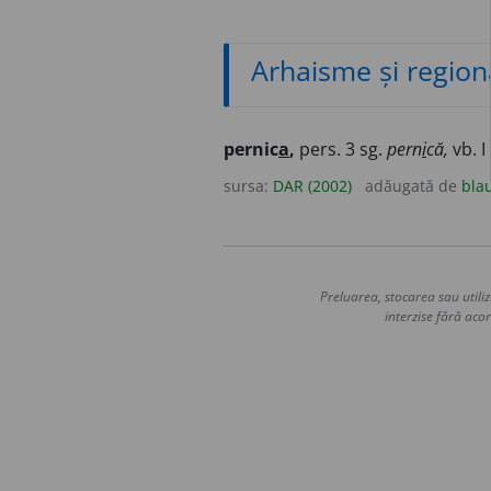
Arhaisme și region
pernic
a
,
pers. 3 sg.
pern
i
că,
vb. I
sursa:
DAR (2002)
adăugată de
bla
Preluarea, stocarea sau utiliz
interzise fără acor