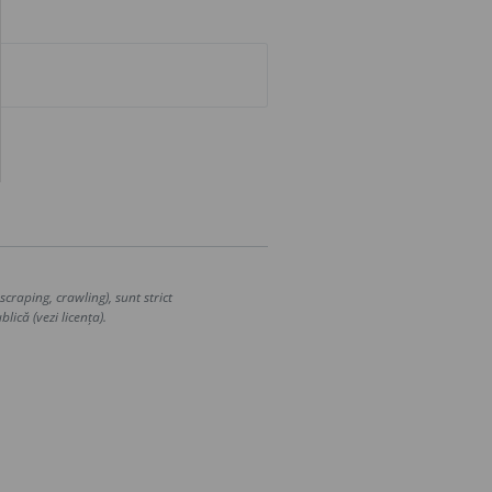
craping, crawling), sunt strict
lică (vezi licența).