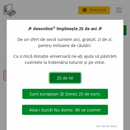
Donează
savings
®
®
🎉 dexonline
împlinește 25 de ani 🎉
caută
clear
search
De un sfert de secol suntem aici, gratuit, zi de zi,
opțiuni
pentru milioane de căutări.
Cu o mică donație aniversară ne-ați ajuta să păstrăm
cuvintele la îndemâna tuturor și pe viitor.
sinteza definițiilor (1)
definiții (2)
declinări
pronunție
(3)
volume_up
info
Aceste definiții sunt compilate de
echipa dexonline. Definițiile
originale se află pe fila
definiții
.
info
Puteți reordona filele pe pagina de
preferințe
.
Am donat deja.
ascunde