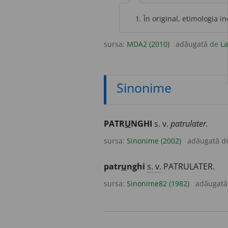
În original, etimologia in
sursa:
MDA2 (2010)
adăugată de
La
Sinonime
PATR
U
NGHI
s. v.
patrulater.
sursa:
Sinonime (2002)
adăugată d
patr
u
nghi
s.
v.
PATRULATER.
sursa:
Sinonime82 (1982)
adăugată