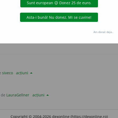
corect tipărită:
patrunghi
+ -ar
—
LauraGellner
uraGellner
acțiuni
Am donat deja.
e
siveco
acțiuni
 de
LauraGellner
acțiuni
Copyright © 2004-2026 dexonline (https://dexonline.ro)