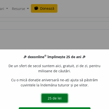
Donează
savings
ari
Resurse
®
🎉 dexonline
împlinește 25 de ani 🎉
De un sfert de secol suntem aici, gratuit, zi de zi, pentru
milioane de căutări.
Cu o mică donație aniversară ne-ați ajuta să păstrăm
cuvintele la îndemâna tuturor și pe viitor.
[1]
, LEX. /
Pl
:
~uri
/
E:
patru + unghi
] (
Îdt
) Patrulater (
1
).