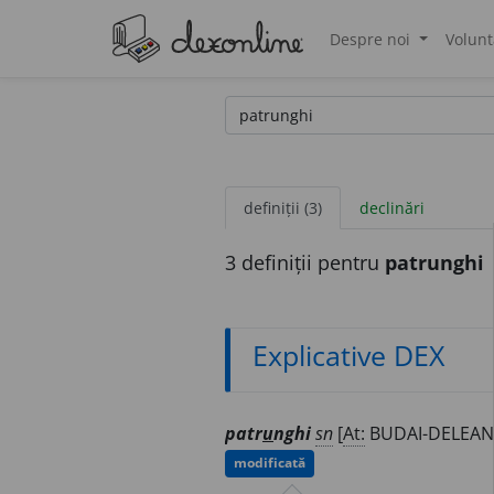
Despre noi
Volunt
®
definiții (3)
declinări
3 definiții pentru
patrunghi
Explicative DEX
patr
u
nghi
sn
[
At:
BUDAI-DELEANU
modificată