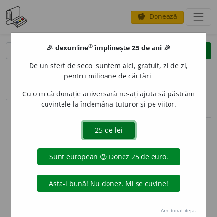
Donează
savings
®
®
🎉 dexonline
împlinește 25 de ani 🎉
caută
clear
search
De un sfert de secol suntem aici, gratuit, zi de zi,
opțiuni
pentru milioane de căutări.
Cu o mică donație aniversară ne-ați ajuta să păstrăm
cuvintele la îndemâna tuturor și pe viitor.
sinteza definițiilor (1)
definiții (1)
declinări
info
Aceste definiții sunt compilate de
echipa dexonline. Definițiile
originale se află pe fila
definiții
.
info
Puteți reordona filele pe pagina de
preferințe
.
ascunde
Am donat deja.