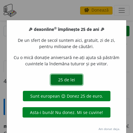
Donează
savings
®
®
🎉 dexonline
împlinește 25 de ani 🎉
caută
clear
search
De un sfert de secol suntem aici, gratuit, zi de zi,
opțiuni
pentru milioane de căutări.
Cu o mică donație aniversară ne-ați ajuta să păstrăm
cuvintele la îndemâna tuturor și pe viitor.
definiții (4)
declinări
4 definiții pentru
mubaia
Explicative DEX
mubaĭá
f. (turc.
mubaĭa,
d. ar.
mŭbaĭe’a
).
Vechĭ.
Am donat deja.