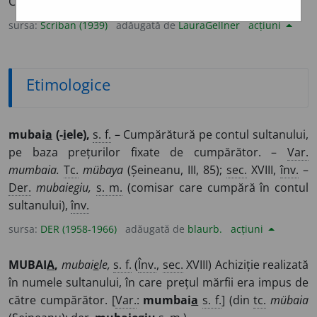
Cumpărare de grîne și oĭ p. statu turcesc. – Și
mumb-.
sursa:
Scriban (1939)
adăugată de
LauraGellner
acțiuni
Etimologice
mubai
a
(-
i
ele),
s. f.
– Cumpărătură pe contul sultanului,
pe baza prețurilor fixate de cumpărător. –
Var.
mumbaia.
Tc.
mübaya
(Șeineanu, III, 85);
sec.
XVIII,
înv.
–
Der.
mubaiegiu,
s. m.
(comisar care cumpără în contul
sultanului),
înv.
sursa:
DER (1958-1966)
adăugată de
blaurb.
acțiuni
MUBAI
A
,
mubai
e
le,
s. f.
(
Înv.
,
sec.
XVIII) Achiziție realizată
în numele sultanului, în care prețul mărfii era impus de
către cumpărător. [
Var.
:
mumbai
a
s. f.
] (din
tc.
mübaia