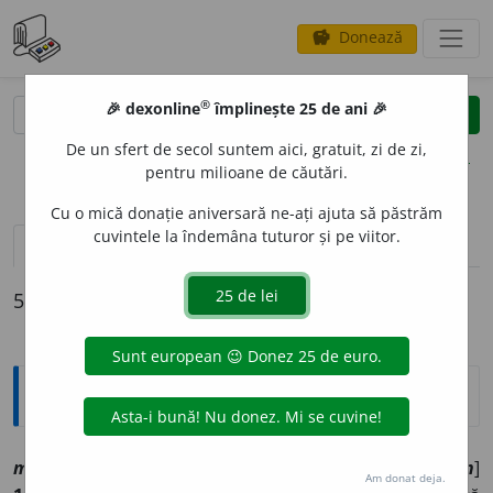
Donează
savings
®
®
🎉 dexonline
împlinește 25 de ani 🎉
caută
clear
search
De un sfert de secol suntem aici, gratuit, zi de zi,
opțiuni
pentru milioane de căutări.
Cu o mică donație aniversară ne-ați ajuta să păstrăm
cuvintele la îndemâna tuturor și pe viitor.
definiții (5)
declinări
5 definiții pentru
minorean
Explicative DEX
minore
a
n, ~ă
a
[
At:
LM /
Pl
:
~
e
ni, ~
e
ne
/
E:
ger
minorenn
]
Am donat deja.