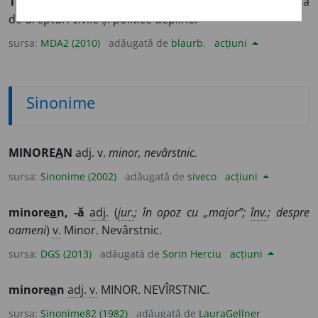
1
(
Înv
;
d.
persoane) Minor (
1
).
2
(
Pgn
) Care nu se bucură
de drepturi civile și politice depline.
sursa:
MDA2 (2010)
adăugată de
blaurb.
acțiuni
Sinonime
MINORE
A
N
adj. v.
minor, nevârstnic.
sursa:
Sinonime (2002)
adăugată de
siveco
acțiuni
minore
a
n, -ă
adj.
(
jur.
; în opoz cu „major”;
înv.
; despre
oameni
)
v.
Minor. Nevârstnic.
sursa:
DGS (2013)
adăugată de
Sorin Herciu
acțiuni
minore
a
n
adj.
v.
MINOR. NEVÎRSTNIC.
sursa:
Sinonime82 (1982)
adăugată de
LauraGellner