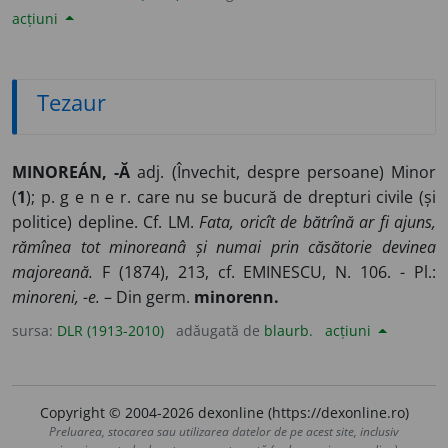
acțiuni
Tezaur
MINOREÁN, -Ă
adj. (Învechit, despre persoane) Minor
(
1
); p. g e n e r. care nu se bucură de drepturi civile (și
politice) depline. Cf. LM.
Fata, oricît de bătrînă ar fi ajuns,
rămînea tot minoreanâ și numai prin căsătorie devinea
majoreană.
F (1874), 213, cf. EMINESCU, N. 106. - Pl.:
minoreni, -e.
– Din germ.
minorenn.
sursa:
DLR (1913-2010)
adăugată de
blaurb.
acțiuni
Copyright © 2004-2026 dexonline (https://dexonline.ro)
Preluarea, stocarea sau utilizarea datelor de pe acest site, inclusiv