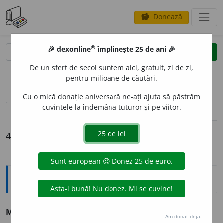
Donează
savings
®
®
🎉 dexonline
împlinește 25 de ani 🎉
caută
clear
search
De un sfert de secol suntem aici, gratuit, zi de zi,
opțiuni
pentru milioane de căutări.
Cu o mică donație aniversară ne-ați ajuta să păstrăm
cuvintele la îndemâna tuturor și pe viitor.
pronunție
(5)
volume_up
definiții (4)
declinări
4 definiții pentru
melci
Sinonime
MELCI
s. v.
orbită.
Am donat deja.