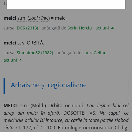
sursa:
Sinonime (2002)
adăugată de
siveco
acțiuni
m
e
lci
s.m.
(
zool.
;
înv.
) = melc.
sursa:
DGS (2013)
adăugată de
Sorin Herciu
acțiuni
melci
s.
v.
ORBITĂ.
sursa:
Sinonime82 (1982)
adăugată de
LauraGellner
acțiuni
Arhaisme și regionalisme
MELCI
s.n.
(Mold.) Orbita ochiului.
I-au ieșit ochiul cel
direp din melci în afară.
DOSOFTEI, VS.
Nu capul, ce
melciurile ochilor își întoarce, cu carile în toate părțile slobod
cîntă.
CI
, 172;
cf.
CI
, 100. Etimologie necunoscută.
Cf.
bg.