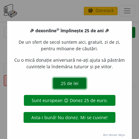
Donează
savings
®
®
🎉 dexonline
împlinește 25 de ani 🎉
caută
clear
search
De un sfert de secol suntem aici, gratuit, zi de zi,
opțiuni
pentru milioane de căutări.
Cu o mică donație aniversară ne-ați ajuta să păstrăm
cuvintele la îndemâna tuturor și pe viitor.
sinteza definițiilor (1)
definiții (6)
declinări
pronunție
(50)
volume_up
info
Aceste definiții sunt compilate de
echipa dexonline. Definițiile
originale se află pe fila
definiții
.
info
Puteți reordona filele pe pagina de
preferințe
.
Am donat deja.
ascunde