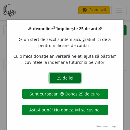
Donează
savings
®
®
🎉 dexonline
împlinește 25 de ani 🎉
caută
clear
search
De un sfert de secol suntem aici, gratuit, zi de zi,
opțiuni
pentru milioane de căutări.
Cu o mică donație aniversară ne-ați ajuta să păstrăm
cuvintele la îndemâna tuturor și pe viitor.
sinteza definițiilor (1)
definiții (1)
declinări
info
Aceste definiții sunt compilate de
echipa dexonline. Definițiile
originale se află pe fila
definiții
.
info
Puteți reordona filele pe pagina de
preferințe
.
ascunde
Am donat deja.