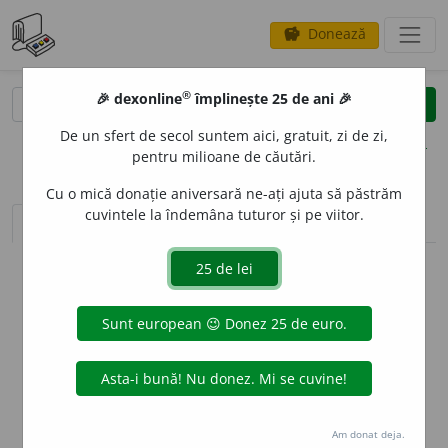
Donează
savings
®
®
🎉 dexonline
împlinește 25 de ani 🎉
caută
clear
search
De un sfert de secol suntem aici, gratuit, zi de zi,
opțiuni
pentru milioane de căutări.
Cu o mică donație aniversară ne-ați ajuta să păstrăm
cuvintele la îndemâna tuturor și pe viitor.
sinteza definițiilor (1)
definiții (3)
declinări
info
Aceste definiții sunt compilate de
echipa dexonline. Definițiile
originale se află pe fila
definiții
.
info
Puteți reordona filele pe pagina de
preferințe
.
ascunde
Am donat deja.