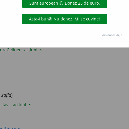
uraGellner
acțiuni
Am donat deja.
uraGellner
acțiuni
.
zafla
)
de
tavi
acțiuni