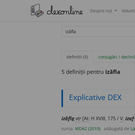
Despre noi
Volunt
®
definiții (5)
conjugări / declin
5 definiții pentru
izăfla
Explicative DEX
izăfl
a
vtr
[
At:
H XVIII, 175 /
V:
izaf
sursa:
MDA2 (2010)
adăugată de
La