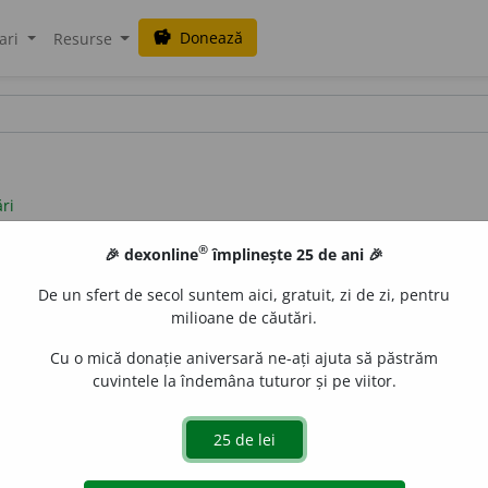
Donează
savings
ari
Resurse
ări
®
🎉 dexonline
împlinește 25 de ani 🎉
De un sfert de secol suntem aici, gratuit, zi de zi, pentru
milioane de căutări.
Cu o mică donație aniversară ne-ați ajuta să păstrăm
cuvintele la îndemâna tuturor și pe viitor.
~, izef~
/
Pzi:
iz
a
flu
/
E:
afla
] (
Îrg
)
1-2
A (se) descoperi.
3-4
A (s
uraGellner
acțiuni