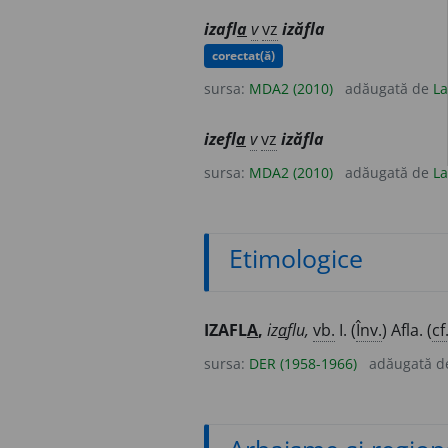
izafl
a
v
vz
izăfla
corectat(ă)
sursa:
MDA2 (2010)
adăugată de
La
izefl
a
v
vz
izăfla
sursa:
MDA2 (2010)
adăugată de
La
Etimologice
IZAFL
A
,
iz
a
flu,
vb.
I. (
Înv.
) Afla. (
cf
sursa:
DER (1958-1966)
adăugată 