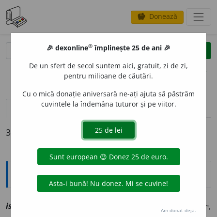
Donează
savings
®
®
🎉 dexonline
împlinește 25 de ani 🎉
caută
clear
search
De un sfert de secol suntem aici, gratuit, zi de zi,
opțiuni
pentru milioane de căutări.
Cu o mică donație aniversară ne-ați ajuta să păstrăm
cuvintele la îndemâna tuturor și pe viitor.
definiții (3)
declinări
3 definiții pentru
iscodaci
Explicative DEX
iscod
a
ci, ~e
a
[
At:
SANDU-ALDEA, SĂM. IV, 866 /
Pl
:
~,
Am donat deja.