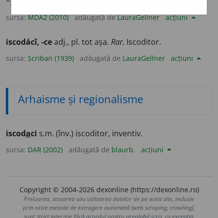
~
a
ce
/
E:
iscodi
+
-aci
] (
Înv
)
1-2
Iscoditor (
7, 9
).
sursa:
MDA2 (2010)
adăugată de
LauraGellner
acțiuni
iscodácĭ, -ce
adj., pl. tot așa.
Rar.
Iscoditor.
sursa:
Scriban (1939)
adăugată de
LauraGellner
acțiuni
Arhaisme și regionalisme
iscod
a
ci
s.m. (înv.) iscoditor, inventiv.
sursa:
DAR (2002)
adăugată de
blaurb.
acțiuni
Copyright © 2004-2026 dexonline (https://dexonline.ro)
Preluarea, stocarea sau utilizarea datelor de pe acest site, inclusiv
prin orice metode de extragere automată (web scraping, crawling),
sunt strict interzise fără acordul nostru prealabil scris, cu excepția