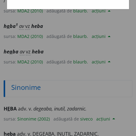
/
E:
mg
hiába
] (
Mgm
;
Trs
)
1
În zadar.
2
Degeaba.
sursa:
MDA2 (2010)
adăugată de
blaurb.
acțiuni
1
h
a
ba
av
vz
heba
sursa:
MDA2 (2010)
adăugată de
blaurb.
acțiuni
he
a
ba
av
vz
heba
sursa:
MDA2 (2010)
adăugată de
blaurb.
acțiuni
Sinonime
H
E
BA
adv. v.
degeaba, inutil, zadarnic.
sursa:
Sinonime (2002)
adăugată de
siveco
acțiuni
h
e
ba
adv.
v.
DEGEABA. INUTIL. ZADARNIC.