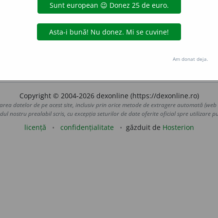
Am donat deja.
 pe fila
definiții
.
Copyright © 2004-2026 dexonline (https://dexonline.ro)
area datelor de pe acest site, inclusiv prin orice metode de extragere automată (web s
dul nostru prealabil scris, cu excepția seturilor de date oferite oficial spre utilizare pub
licență
confidențialitate
găzduit de
Hosterion