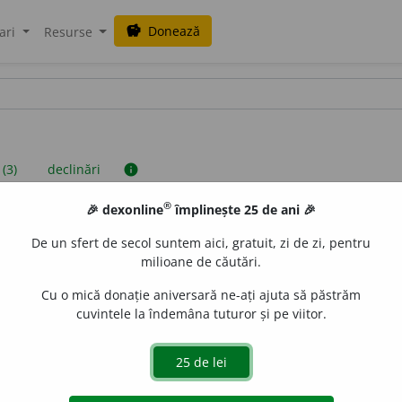
Donează
savings
ari
Resurse
 (3)
declinări
info
®
🎉 dexonline
împlinește 25 de ani 🎉
iniții sunt compilate de echipa dexonline. Definițiile originale se af
De un sfert de secol suntem aici, gratuit, zi de zi, pentru
 Puteți reordona filele pe pagina de
preferințe
.
milioane de căutări.
Cu o mică donație aniversară ne-ați ajuta să păstrăm
cuvintele la îndemâna tuturor și pe viitor.
presii
exemple
surse
utru