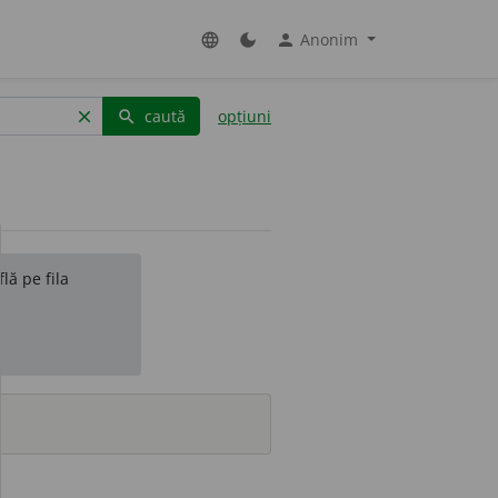
Anonim
language
dark_mode
person
caută
opțiuni
clear
search
lă pe fila