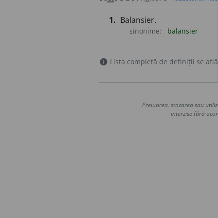
1.
Balansier.
sinonime:
balansier
Lista completă de definiții se află
info
Preluarea, stocarea sau utiliz
interzise fără acor