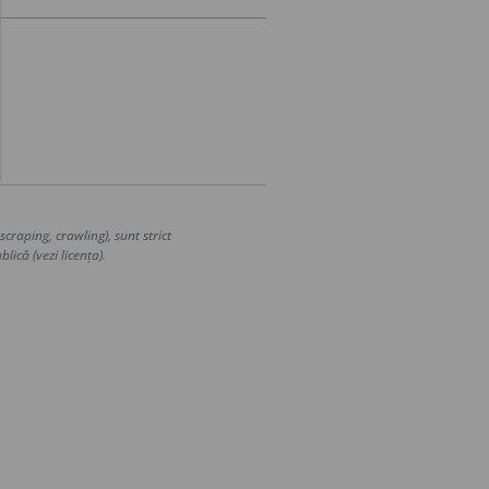
craping, crawling), sunt strict
lică (vezi licența).