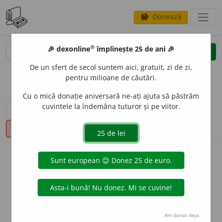
Donează
savings
®
®
🎉 dexonline
împlinește 25 de ani 🎉
caută
clear
search
De un sfert de secol suntem aici, gratuit, zi de zi,
opțiuni
pentru milioane de căutări.
Cu o mică donație aniversară ne-ați ajuta să păstrăm
cuvintele la îndemâna tuturor și pe viitor.
sinteza definițiilor (1)
definiții (4)
declinări
pronunție
(50)
volume_up
info
Aceste definiții sunt compilate de
echipa dexonline. Definițiile
originale se află pe fila
definiții
.
info
Puteți reordona filele pe pagina de
preferințe
.
Am donat deja.
ascunde