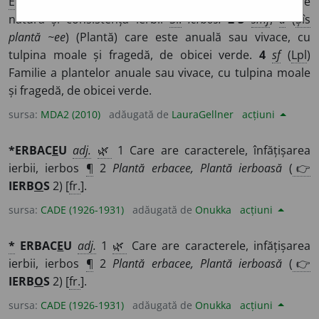
E:
fr
herbacé,
lat
herbaceus
]
1
a
(
D.
plante) Care are
natura și consistența ierbii
Si:
ierbos.
2-3
smf
,
a
(
Șîs
plantă ~ee
) (Plantă) care este anuală sau vivace, cu
tulpina moale și fragedă, de obicei verde.
4
sf
(
Lpl
)
Familie a plantelor anuale sau vivace, cu tulpina moale
și fragedă, de obicei verde.
sursa:
MDA2 (2010)
adăugată de
LauraGellner
acțiuni
*ERBAC
E
U
adj.
🌿
1 Care are caracterele, înfățișarea
ierbii, ierbos
¶
2
Plantă erbacee, Plantă ierboasă
(
👉
IERB
O
S
2) [
fr.
].
sursa:
CADE (1926-1931)
adăugată de
Onukka
acțiuni
*
ERBAC
E
U
adj.
1
🌿
Care are caracterele, infățișarea
ierbii, ierbos
¶
2
Plantă erbacee, Plantă ierboasă
(
👉
IERB
O
S
2) [
fr.
].
sursa:
CADE (1926-1931)
adăugată de
Onukka
acțiuni