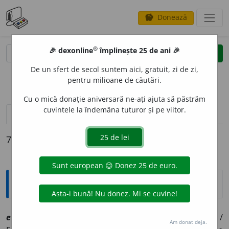
Donează
savings
®
®
🎉 dexonline
împlinește 25 de ani 🎉
caută
clear
search
De un sfert de secol suntem aici, gratuit, zi de zi,
opțiuni
pentru milioane de căutări.
Cu o mică donație aniversară ne-ați ajuta să păstrăm
cuvintele la îndemâna tuturor și pe viitor.
definiții (7)
declinări
7 definiții pentru
erbaceu
Explicative DEX
erbac
e
u, ~
e
e
[
At:
LM /
V:
(
înv
)
~ac
i
u, ier~
/
Pl:
~c
e
i, ~c
e
e
/
Am donat deja.