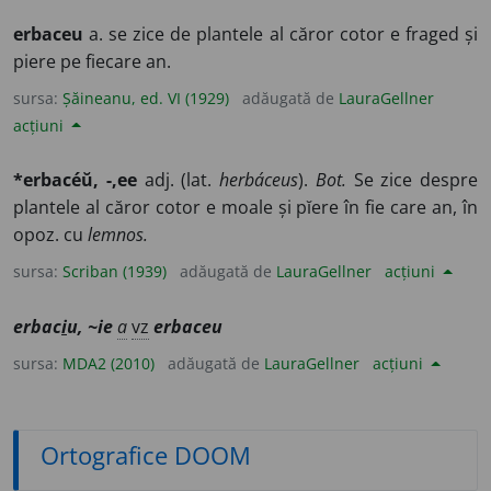
erbaceu
a. se zice de plantele al căror cotor e fraged și
piere pe fiecare an.
sursa:
Șăineanu, ed. VI (1929)
adăugată de
LauraGellner
acțiuni
*erbacéŭ, -,ee
adj. (lat.
herbáceus
).
Bot.
Se zice despre
plantele al căror cotor e moale și pĭere în fie care an, în
opoz. cu
lemnos.
sursa:
Scriban (1939)
adăugată de
LauraGellner
acțiuni
erbac
i
u, ~ie
a
vz
erbaceu
sursa:
MDA2 (2010)
adăugată de
LauraGellner
acțiuni
Ortografice DOOM