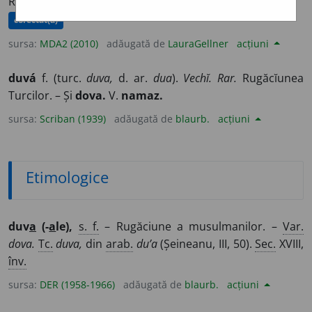
Rugăciune.
corectat(ă)
sursa:
MDA2 (2010)
adăugată de
LauraGellner
acțiuni
duvá
f. (turc.
duva,
d. ar.
dua
).
Vechĭ.
Rar.
Rugăcĭunea
Turcilor. – Și
dova.
V.
namaz.
sursa:
Scriban (1939)
adăugată de
blaurb.
acțiuni
Etimologice
duv
a
(-
a
le),
s. f.
– Rugăciune a musulmanilor. –
Var.
dova.
Tc.
duva,
din
arab.
du’a
(Șeineanu, III, 50).
Sec.
XVIII,
înv.
sursa:
DER (1958-1966)
adăugată de
blaurb.
acțiuni