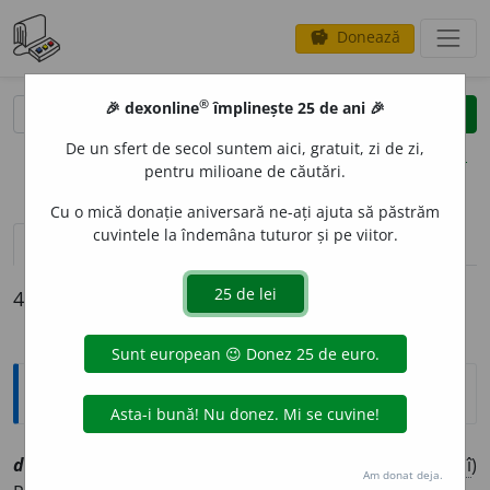
Donează
savings
®
®
🎉 dexonline
împlinește 25 de ani 🎉
caută
clear
search
De un sfert de secol suntem aici, gratuit, zi de zi,
opțiuni
pentru milioane de căutări.
Cu o mică donație aniversară ne-ați ajuta să păstrăm
cuvintele la îndemâna tuturor și pe viitor.
definiții (4)
declinări
4 definiții pentru
duva
Explicative DEX
duv
a
sf
[
At:
DLR
ms
/
V:
dov
a
/
Pl:
? /
E:
tc
duvo
] (
Tcî
)
Am donat deja.