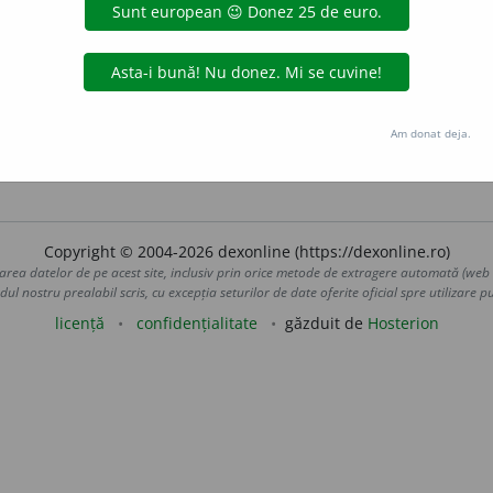
i;
adj.
f.
dorne
a
nă,
pl.
dorn
e
ne
e
raduborza
acțiuni
i;
f. sg.
dorne
a
nă,
pl.
dorn
e
ne
Am donat deja.
de
siveco
acțiuni
Copyright © 2004-2026 dexonline (https://dexonline.ro)
area datelor de pe acest site, inclusiv prin orice metode de extragere automată (web s
dul nostru prealabil scris, cu excepția seturilor de date oferite oficial spre utilizare pub
licență
confidențialitate
găzduit de
Hosterion