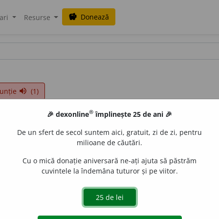
Donează
savings
ari
Resurse
unție
(1)
volume_up
®
🎉 dexonline
împlinește 25 de ani 🎉
j.)
De un sfert de secol suntem aici, gratuit, zi de zi, pentru
milioane de căutări.
Cu o mică donație aniversară ne-ați ajuta să păstrăm
cuvintele la îndemâna tuturor și pe viitor.
i
;
adj.
f.
dorne
a
nă
,
pl.
dorn
e
ne
e
gall
acțiuni