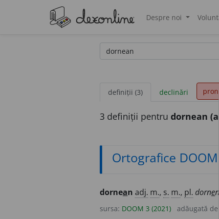
Despre noi
Volunt
®
pron
definiții (3)
declinări
3 definiții pentru
dornean (ad
Ortografice DOOM
dorne
a
n
adj.
m.
,
s.
m.
,
pl.
dorn
e
n
sursa:
DOOM 3 (2021)
adăugată d