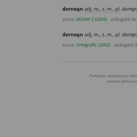
dorne
a
n
adj.
m.
,
s. m.
,
pl.
dorn
e
n
sursa:
DOOM 2 (2005)
adăugată d
dorne
a
n
adj. m., s. m., pl.
dorn
e
n
sursa:
Ortografic (2002)
adăugată 
Preluarea, stocarea sau utiliz
interzise fără acor