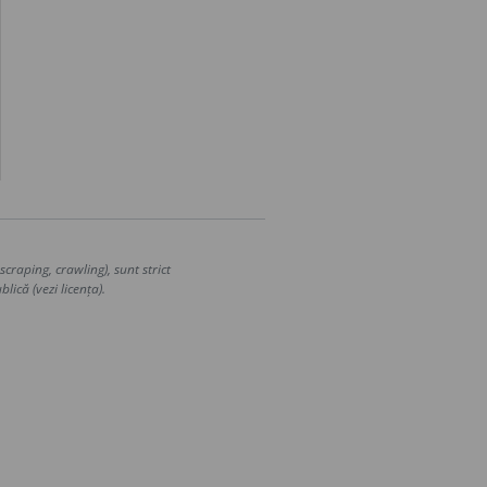
craping, crawling), sunt strict
lică (vezi licența).